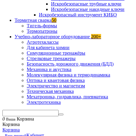
Искробезопасные трубные ключи
Искробезопасные накидные ключи
Искробезопасный инструмент КИБО
Термитная сварка
50
Тигель-формы
Термопатроны
Учебно-лабораторное оборудование
200+
Агротехклассы
Для кабинета химии
Симуляционные тренажёры
Стрелковые тренажеры
Безопасность дорожного движения (БДД)
Механика и акустика
Молекулярная физика и термодинамика
Оптика и квантовая физика
Электричество и магнетизм
Техническая механика
Мехатроника, гидравлика, пневматика
Электротехника
0
Корзина
Ваша
Корзина
Корзина
Кабинет
Ваш личный