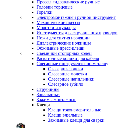
Прессы гидравлические ручные
Головки торцевые
Горелки
Электромонтажный ручной инструмент
Механические прессы
Молотки и кувалды
Инструменты для скручивания проводов
Ножи для снятия изоляции
Диэлектрические ножницы
Обжимные пресс-клещи
Съемники стопорных колец
Раскаточные ролики для кабеля
Слесарные инструменты по металлу
Слесарные ключи
Слесарные молотки
Слесарные напильники
Слесарное зубило
Струбцины
Запальники
Зажимы монтажные
Клещи
Клещи токоизмерительные
Клещи вязальные
Зажимные клещи для сварки