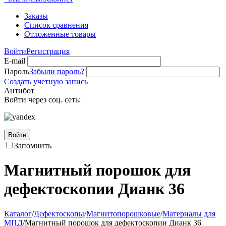
Заказы
Список сравнения
Отложенные товары
Войти
Регистрация
E-mail
Пароль
Забыли пароль?
Создать учетную запись
Антибот
Войти через соц. сеть:
Войти
Запомнить
Магнитный порошок для
дефектоскопии Дианк 36
Каталог
/
Дефектоскопы
/
Магнитопорошковые
/
Материалы для
МПД
/
Магнитный порошок для дефектоскопии Дианк 36