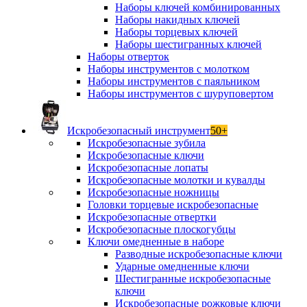
Наборы ключей комбинированных
Наборы накидных ключей
Наборы торцевых ключей
Наборы шестигранных ключей
Наборы отверток
Наборы инструментов с молотком
Наборы инструментов с паяльником
Наборы инструментов с шуруповертом
Искробезопасный инструмент
50+
Искробезопасные зубила
Искробезопасные ключи
Искробезопасные лопаты
Искробезопасные молотки и кувалды
Искробезопасные ножницы
Головки торцевые искробезопасные
Искробезопасные отвертки
Искробезопасные плоскогубцы
Ключи омедненные в наборе
Разводные искробезопасные ключи
Ударные омедненные ключи
Шестигранные искробезопасные
ключи
Искробезопасные рожковые ключи