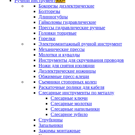
Ручной инструмент
900+
Бокорезы диэлектрические
Болторезы
Длинногубцы
Гайколомы гидравлические
Прессы гидравлические ручные
Головки торцевые
Горелки
Электромонтажный ручной инструмент
Механические прессы
Молотки и кувалды
Инструменты для скручивания проводов
Ножи для снятия изоляции
Диэлектрические ножницы
Обжимные пресс-клещи
Съемники стопорных колец
Раскаточные ролики для кабеля
Слесарные инструменты по металлу
Слесарные ключи
Слесарные молотки
Слесарные напильники
Слесарное зубило
Струбцины
Запальники
Зажимы монтажные