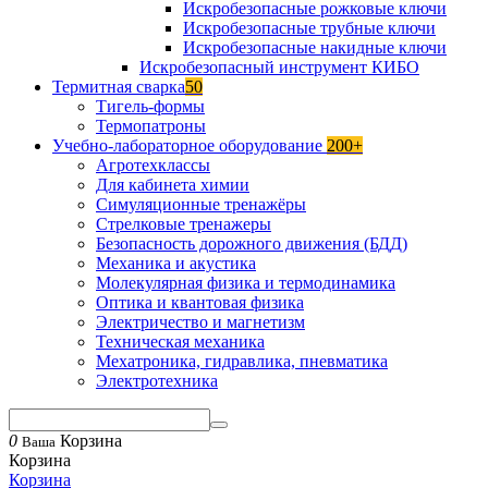
Искробезопасные рожковые ключи
Искробезопасные трубные ключи
Искробезопасные накидные ключи
Искробезопасный инструмент КИБО
Термитная сварка
50
Тигель-формы
Термопатроны
Учебно-лабораторное оборудование
200+
Агротехклассы
Для кабинета химии
Симуляционные тренажёры
Стрелковые тренажеры
Безопасность дорожного движения (БДД)
Механика и акустика
Молекулярная физика и термодинамика
Оптика и квантовая физика
Электричество и магнетизм
Техническая механика
Мехатроника, гидравлика, пневматика
Электротехника
0
Корзина
Ваша
Корзина
Корзина