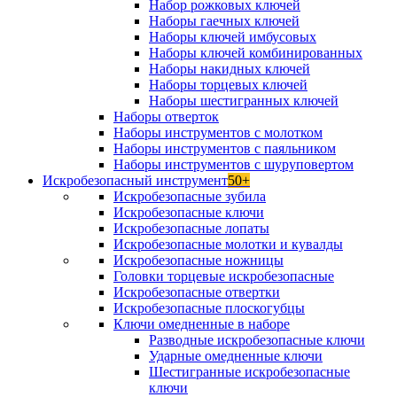
Набор рожковых ключей
Наборы гаечных ключей
Наборы ключей имбусовых
Наборы ключей комбинированных
Наборы накидных ключей
Наборы торцевых ключей
Наборы шестигранных ключей
Наборы отверток
Наборы инструментов с молотком
Наборы инструментов с паяльником
Наборы инструментов с шуруповертом
Искробезопасный инструмент
50+
Искробезопасные зубила
Искробезопасные ключи
Искробезопасные лопаты
Искробезопасные молотки и кувалды
Искробезопасные ножницы
Головки торцевые искробезопасные
Искробезопасные отвертки
Искробезопасные плоскогубцы
Ключи омедненные в наборе
Разводные искробезопасные ключи
Ударные омедненные ключи
Шестигранные искробезопасные
ключи