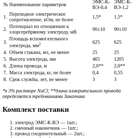
ЭМС-К-
ЭМС-К-
№
Наименование параметров
ВЭ-0,4
ВЭ-1,2
Переходное электрическое
1.
1,5*
1,5*
сопротивление, кОм, не более
Потенциал по отношению к
2.
90±10
90±10
хлорсеребряному электроду, мВ
Площадь вспомогательного
3.
625
625
2
электрода, мм
4.
Объем стакана, мл, не менее
25
25
5.
Высота электрода, мм
465
1205
6.
Длина провода, м
2,0**
2,0**
7.
Масса электрода, кг, не более
0,4
0,55
8.
Срок службы, лет, не менее
3
3
*в 3% растворе NaCl; **длина измерительного провода
определяется требованиями Заказчика
Комплект поставки
электрод ЭМС-К-ВЭ — 1шт.;
сменный наконечник — 1шт.;
провод соединительный — 2шт.;