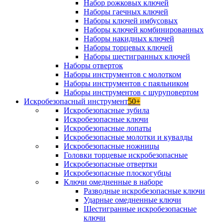
Набор рожковых ключей
Наборы гаечных ключей
Наборы ключей имбусовых
Наборы ключей комбинированных
Наборы накидных ключей
Наборы торцевых ключей
Наборы шестигранных ключей
Наборы отверток
Наборы инструментов с молотком
Наборы инструментов с паяльником
Наборы инструментов с шуруповертом
Искробезопасный инструмент
50+
Искробезопасные зубила
Искробезопасные ключи
Искробезопасные лопаты
Искробезопасные молотки и кувалды
Искробезопасные ножницы
Головки торцевые искробезопасные
Искробезопасные отвертки
Искробезопасные плоскогубцы
Ключи омедненные в наборе
Разводные искробезопасные ключи
Ударные омедненные ключи
Шестигранные искробезопасные
ключи