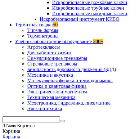
Искробезопасные рожковые ключи
Искробезопасные трубные ключи
Искробезопасные накидные ключи
Искробезопасный инструмент КИБО
Термитная сварка
50
Тигель-формы
Термопатроны
Учебно-лабораторное оборудование
200+
Агротехклассы
Для кабинета химии
Симуляционные тренажёры
Стрелковые тренажеры
Безопасность дорожного движения (БДД)
Механика и акустика
Молекулярная физика и термодинамика
Оптика и квантовая физика
Электричество и магнетизм
Техническая механика
Мехатроника, гидравлика, пневматика
Электротехника
0
Корзина
Ваша
Корзина
Корзина