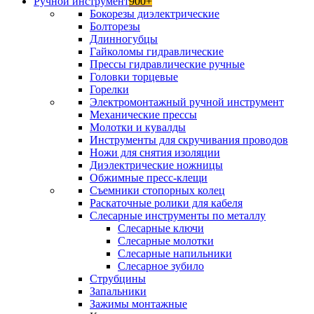
Ручной инструмент
900+
Бокорезы диэлектрические
Болторезы
Длинногубцы
Гайколомы гидравлические
Прессы гидравлические ручные
Головки торцевые
Горелки
Электромонтажный ручной инструмент
Механические прессы
Молотки и кувалды
Инструменты для скручивания проводов
Ножи для снятия изоляции
Диэлектрические ножницы
Обжимные пресс-клещи
Съемники стопорных колец
Раскаточные ролики для кабеля
Слесарные инструменты по металлу
Слесарные ключи
Слесарные молотки
Слесарные напильники
Слесарное зубило
Струбцины
Запальники
Зажимы монтажные