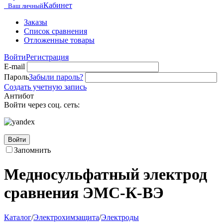
Кабинет
Ваш личный
Заказы
Список сравнения
Отложенные товары
Войти
Регистрация
E-mail
Пароль
Забыли пароль?
Создать учетную запись
Антибот
Войти через соц. сеть:
Войти
Запомнить
Медносульфатный электрод
сравнения ЭМС-К-ВЭ
Каталог
/
Электрохимзащита
/
Электроды