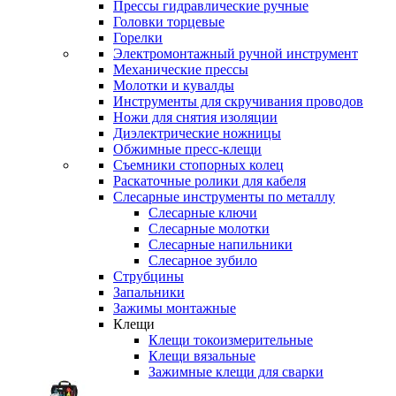
Прессы гидравлические ручные
Головки торцевые
Горелки
Электромонтажный ручной инструмент
Механические прессы
Молотки и кувалды
Инструменты для скручивания проводов
Ножи для снятия изоляции
Диэлектрические ножницы
Обжимные пресс-клещи
Съемники стопорных колец
Раскаточные ролики для кабеля
Слесарные инструменты по металлу
Слесарные ключи
Слесарные молотки
Слесарные напильники
Слесарное зубило
Струбцины
Запальники
Зажимы монтажные
Клещи
Клещи токоизмерительные
Клещи вязальные
Зажимные клещи для сварки