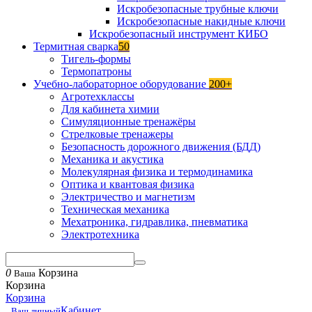
Искробезопасные трубные ключи
Искробезопасные накидные ключи
Искробезопасный инструмент КИБО
Термитная сварка
50
Тигель-формы
Термопатроны
Учебно-лабораторное оборудование
200+
Агротехклассы
Для кабинета химии
Симуляционные тренажёры
Стрелковые тренажеры
Безопасность дорожного движения (БДД)
Механика и акустика
Молекулярная физика и термодинамика
Оптика и квантовая физика
Электричество и магнетизм
Техническая механика
Мехатроника, гидравлика, пневматика
Электротехника
0
Корзина
Ваша
Корзина
Корзина
Кабинет
Ваш личный