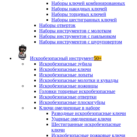
Наборы ключей комбинированных
Наборы накидных ключей
Наборы торцевых ключей
Наборы шестигранных ключей
Наборы отверток
Наборы инструментов с молотком
Наборы инструментов с паяльником
Наборы инструментов с шуруповертом
Искробезопасный инструмент
50+
Искробезопасные зубила
Искробезопасные ключи
Искробезопасные лопаты
Искробезопасные молотки и кувалды
Искробезопасные ножницы
Головки торцевые искробезопасные
Искробезопасные отвертки
Искробезопасные плоскогубцы
Ключи омедненные в наборе
Разводные искробезопасные ключи
Ударные омедненные ключи
Шестигранные искробезопасные
ключи
Искробезопасные рожковые ключи