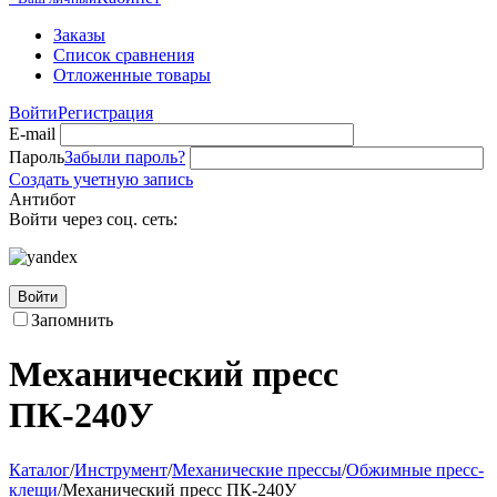
Заказы
Список сравнения
Отложенные товары
Войти
Регистрация
E-mail
Пароль
Забыли пароль?
Создать учетную запись
Антибот
Войти через соц. сеть:
Войти
Запомнить
Механический пресс
ПК-240У
Каталог
/
Инструмент
/
Механические прессы
/
Обжимные пресс-
клещи
/
Механический пресс ПК-240У