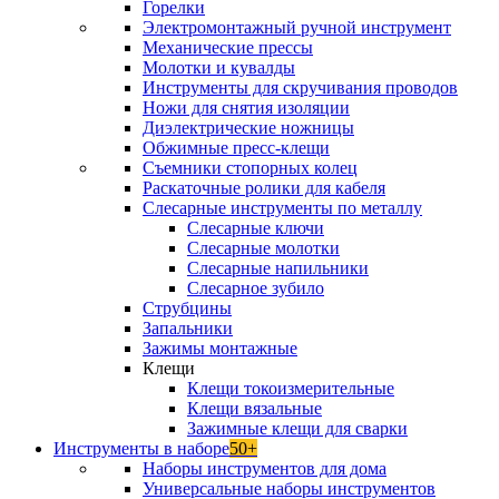
Горелки
Электромонтажный ручной инструмент
Механические прессы
Молотки и кувалды
Инструменты для скручивания проводов
Ножи для снятия изоляции
Диэлектрические ножницы
Обжимные пресс-клещи
Съемники стопорных колец
Раскаточные ролики для кабеля
Слесарные инструменты по металлу
Слесарные ключи
Слесарные молотки
Слесарные напильники
Слесарное зубило
Струбцины
Запальники
Зажимы монтажные
Клещи
Клещи токоизмерительные
Клещи вязальные
Зажимные клещи для сварки
Инструменты в наборе
50+
Наборы инструментов для дома
Универсальные наборы инструментов