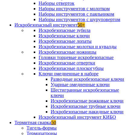
Наборы отверток
Наборы инструментов с молотком
Наборы инструментов с паяльником
Наборы инструментов с шуруповертом
Искробезопасный инструмент
50+
Искробезопасные зубила
Искробезопасные ключи
Искробезопасные лопаты
Искробезопасные молотки и кувалды
Искробезопасные ножницы
Головки торцевые искробезопасные
Искробезопасные отвертки
Искробезопасные плоскогубцы
Ключи омедненные в наборе
Разводные искробезопасные ключи
Ударные омедненные ключи
Шестигранные искробезопасные
ключи
Искробезопасные рожковые ключи
Искробезопасные трубные ключи
Искробезопасные накидные ключи
Искробезопасный инструмент КИБО
Термитная сварка
50
Тигель-формы
Термопатроны