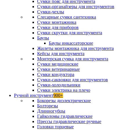
Сумки пояс для инструмента
Сумки-органайзеры для инструментов
Сумки-чехлы
Слесарные сумки сантехника
Сумки монтажника
Сумки для приборов
Сумки скрутки для инструмента
Баулы
Баулы инкассаторские
Жилеты монтажника для инструмента
Кейсы для инструмента
Монтерская сумка для инструмента
Сумки медицинские
Сумки ветеринарные
Сумки кондуктора
Сумки-саквояжи для инструментов
Сумки-холодильники
Сумки электрика на плечо
Ручной инструмент
900+
Бокорезы диэлектрические
Болторезы
Длинногубцы
Гайколомы гидравлические
Прессы гидравлические ручные
Головки торцевые