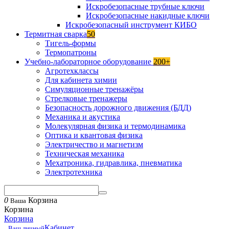
Искробезопасные трубные ключи
Искробезопасные накидные ключи
Искробезопасный инструмент КИБО
Термитная сварка
50
Тигель-формы
Термопатроны
Учебно-лабораторное оборудование
200+
Агротехклассы
Для кабинета химии
Симуляционные тренажёры
Стрелковые тренажеры
Безопасность дорожного движения (БДД)
Механика и акустика
Молекулярная физика и термодинамика
Оптика и квантовая физика
Электричество и магнетизм
Техническая механика
Мехатроника, гидравлика, пневматика
Электротехника
0
Корзина
Ваша
Корзина
Корзина
Кабинет
Ваш личный