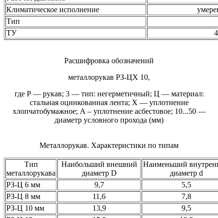
Климатическое исполнение
умере
Тип
ТУ
4
Расшифровка обозначений
металлорукав РЗ-ЦХ 10,
где Р — рукав; 3 — тип: негерметичный; Ц — материал:
стальная оцинкованная лента; Х — уплотнение
хлопчатобумажное; А – уплотнение асбестовое; 10...50 —
диаметр условного прохода (мм)
Металлорукав. Характеристики по типам
Тип
Наибольший внешний
Наименьший внутрен
металлорукава
диаметр D
диаметр d
РЗ-Ц 6 мм
9,7
5,5
РЗ-Ц 8 мм
11,6
7,8
РЗ-Ц 10 мм
13,9
9,5