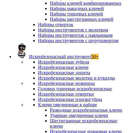
Наборы ключей комбинированных
Наборы накидных ключей
Наборы торцевых ключей
Наборы шестигранных ключей
Наборы отверток
Наборы инструментов с молотком
Наборы инструментов с паяльником
Наборы инструментов с шуруповертом
Искробезопасный инструмент
50+
Искробезопасные зубила
Искробезопасные ключи
Искробезопасные лопаты
Искробезопасные молотки и кувалды
Искробезопасные ножницы
Головки торцевые искробезопасные
Искробезопасные отвертки
Искробезопасные плоскогубцы
Ключи омедненные в наборе
Разводные искробезопасные ключи
Ударные омедненные ключи
Шестигранные искробезопасные
ключи
Искробезопасные рожковые ключи