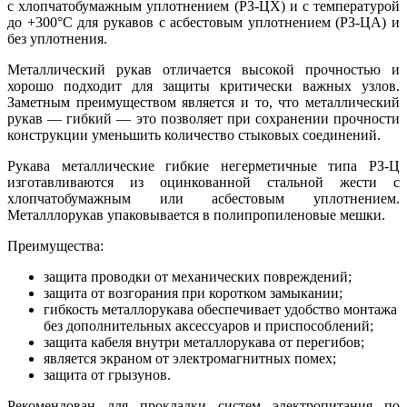
с хлопчатобумажным уплотнением (РЗ-ЦХ) и с температурой
до +300°C для рукавов с асбестовым уплотнением (РЗ-ЦА) и
без уплотнения.
Металлический рукав отличается высокой прочностью и
хорошо подходит для защиты критически важных узлов.
Заметным преимуществом является и то, что металлический
рукав — гибкий — это позволяет при сохранении прочности
конструкции уменьшить количество стыковых соединений.
Рукава металлические гибкие негерметичные типа РЗ-Ц
изготавливаются из оцинкованной стальной жести с
хлопчатобумажным или асбестовым уплотнением.
Металллорукав упаковывается в полипропиленовые мешки.
Преимущества:
защита проводки от механических повреждений;
защита от возгорания при коротком замыкании;
гибкость металлорукава обеспечивает удобство монтажа
без дополнительных аксессуаров и приспособлений;
защита кабеля внутри металлорукава от перегибов;
является экраном от электромагнитных помех;
защита от грызунов.
Рекомендован для прокладки систем электропитания по