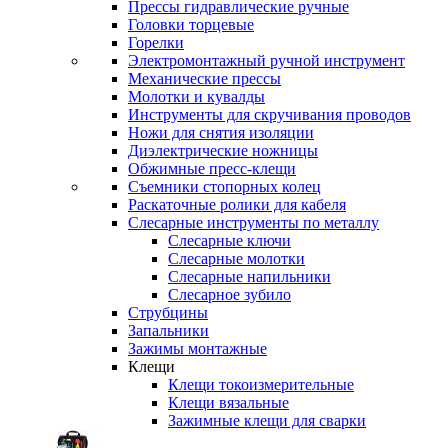
Прессы гидравлические ручные
Головки торцевые
Горелки
Электромонтажный ручной инструмент
Механические прессы
Молотки и кувалды
Инструменты для скручивания проводов
Ножи для снятия изоляции
Диэлектрические ножницы
Обжимные пресс-клещи
Съемники стопорных колец
Раскаточные ролики для кабеля
Слесарные инструменты по металлу
Слесарные ключи
Слесарные молотки
Слесарные напильники
Слесарное зубило
Струбцины
Запальники
Зажимы монтажные
Клещи
Клещи токоизмерительные
Клещи вязальные
Зажимные клещи для сварки