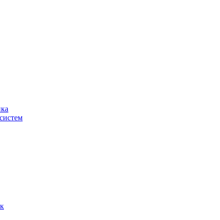
ика
систем
ок