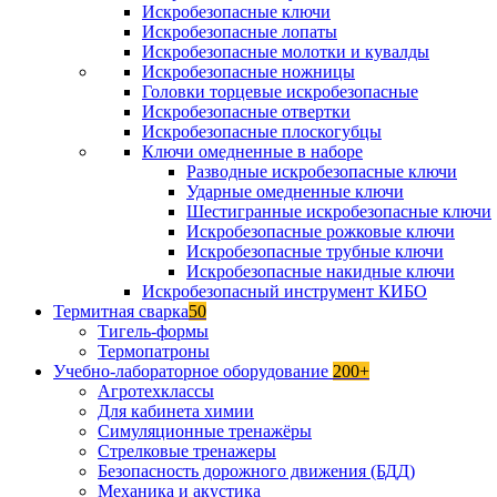
Искробезопасные ключи
Искробезопасные лопаты
Искробезопасные молотки и кувалды
Искробезопасные ножницы
Головки торцевые искробезопасные
Искробезопасные отвертки
Искробезопасные плоскогубцы
Ключи омедненные в наборе
Разводные искробезопасные ключи
Ударные омедненные ключи
Шестигранные искробезопасные ключи
Искробезопасные рожковые ключи
Искробезопасные трубные ключи
Искробезопасные накидные ключи
Искробезопасный инструмент КИБО
Термитная сварка
50
Тигель-формы
Термопатроны
Учебно-лабораторное оборудование
200+
Агротехклассы
Для кабинета химии
Симуляционные тренажёры
Стрелковые тренажеры
Безопасность дорожного движения (БДД)
Механика и акустика