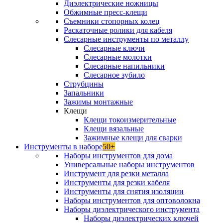
Диэлектрические ножницы
Обжимные пресс-клещи
Съемники стопорных колец
Раскаточные ролики для кабеля
Слесарные инструменты по металлу
Слесарные ключи
Слесарные молотки
Слесарные напильники
Слесарное зубило
Струбцины
Запальники
Зажимы монтажные
Клещи
Клещи токоизмерительные
Клещи вязальные
Зажимные клещи для сварки
Инструменты в наборе
50+
Наборы инструментов для дома
Универсальные наборы инструментов
Инструмент для резки металла
Инструменты для резки кабеля
Инструменты для снятия изоляции
Наборы инструментов для оптоволокна
Наборы диэлектрического инструмента
Наборы диэлектрических ключей