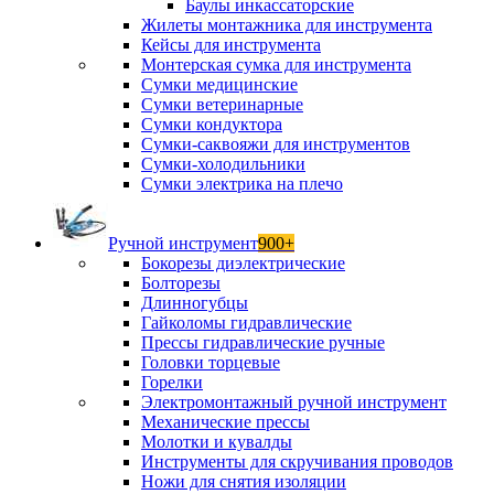
Баулы инкассаторские
Жилеты монтажника для инструмента
Кейсы для инструмента
Монтерская сумка для инструмента
Сумки медицинские
Сумки ветеринарные
Сумки кондуктора
Сумки-саквояжи для инструментов
Сумки-холодильники
Сумки электрика на плечо
Ручной инструмент
900+
Бокорезы диэлектрические
Болторезы
Длинногубцы
Гайколомы гидравлические
Прессы гидравлические ручные
Головки торцевые
Горелки
Электромонтажный ручной инструмент
Механические прессы
Молотки и кувалды
Инструменты для скручивания проводов
Ножи для снятия изоляции