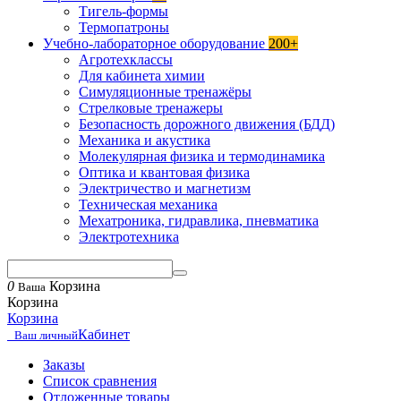
Тигель-формы
Термопатроны
Учебно-лабораторное оборудование
200+
Агротехклассы
Для кабинета химии
Симуляционные тренажёры
Стрелковые тренажеры
Безопасность дорожного движения (БДД)
Механика и акустика
Молекулярная физика и термодинамика
Оптика и квантовая физика
Электричество и магнетизм
Техническая механика
Мехатроника, гидравлика, пневматика
Электротехника
0
Корзина
Ваша
Корзина
Корзина
Кабинет
Ваш личный
Заказы
Список сравнения
Отложенные товары