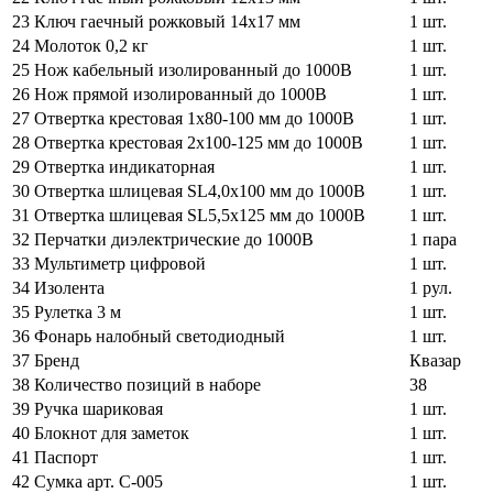
23
Ключ гаечный рожковый 14х17 мм
1 шт.
24
Молоток 0,2 кг
1 шт.
25
Нож кабельный изолированный до 1000В
1 шт.
26
Нож прямой изолированный до 1000В
1 шт.
27
Отвертка крестовая 1х80-100 мм до 1000В
1 шт.
28
Отвертка крестовая 2x100-125 мм до 1000В
1 шт.
29
Отвертка индикаторная
1 шт.
30
Отвертка шлицевая SL4,0х100 мм до 1000В
1 шт.
31
Отвертка шлицевая SL5,5х125 мм до 1000В
1 шт.
32
Перчатки диэлектрические до 1000В
1 пара
33
Мультиметр цифровой
1 шт.
34
Изолента
1 рул.
35
Рулетка 3 м
1 шт.
36
Фонарь налобный светодиодный
1 шт.
37
Бренд
Квазар
38
Количество позиций в наборе
38
39
Ручка шариковая
1 шт.
40
Блокнот для заметок
1 шт.
41
Паспорт
1 шт.
42
Сумка арт. С-005
1 шт.