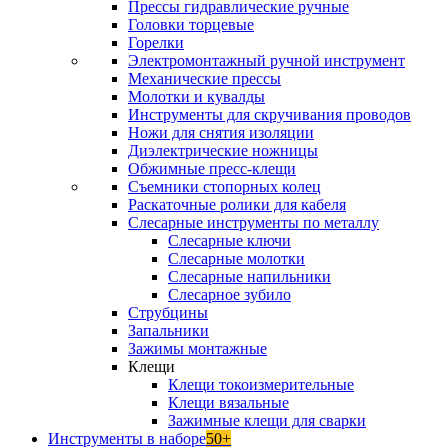
Прессы гидравлические ручные
Головки торцевые
Горелки
Электромонтажный ручной инструмент
Механические прессы
Молотки и кувалды
Инструменты для скручивания проводов
Ножи для снятия изоляции
Диэлектрические ножницы
Обжимные пресс-клещи
Съемники стопорных колец
Раскаточные ролики для кабеля
Слесарные инструменты по металлу
Слесарные ключи
Слесарные молотки
Слесарные напильники
Слесарное зубило
Струбцины
Запальники
Зажимы монтажные
Клещи
Клещи токоизмерительные
Клещи вязальные
Зажимные клещи для сварки
Инструменты в наборе
50+