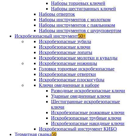
Наборы торцевых ключей
Наборы шестигранных ключей
Наборы отверток
Наборы инструментов с молотком
Наборы инструментов с паяльником
Наборы инструментов с шуруповертом
Искробезопасный инструмент
50+
Искробезопасные зубила
Искробезопасные ключи
Искробезопасные лопаты
Искробезопасные молотки и кувалды
Искробезопасные ножницы
Головки торцевые искробезопасные
Искробезопасные отвертки
Искробезопасные плоскогубцы
Ключи омедненные в наборе
Разводные искробезопасные ключи
Ударные омедненные ключи
Шестигранные искробезопасные
ключи
Искробезопасные рожковые ключи
Искробезопасные трубные ключи
Искробезопасные накидные ключи
Искробезопасный инструмент КИБО
Термитная сварка
50