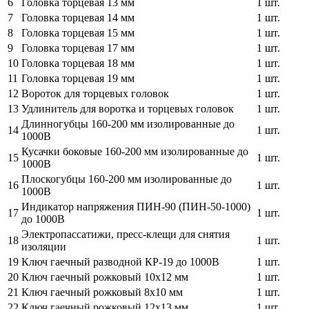
6
Головка торцевая 13 мм
1 шт.
7
Головка торцевая 14 мм
1 шт.
8
Головка торцевая 15 мм
1 шт.
9
Головка торцевая 17 мм
1 шт.
10
Головка торцевая 18 мм
1 шт.
11
Головка торцевая 19 мм
1 шт.
12
Вороток для торцевых головок
1 шт.
13
Удлинитель для воротка и торцевых головок
1 шт.
Длинногубцы 160-200 мм изолированные до
14
1 шт.
1000В
Кусачки боковые 160-200 мм изолированные до
15
1 шт.
1000В
Плоскогубцы 160-200 мм изолированные до
16
1 шт.
1000В
Индикатор напряжения ПИН-90 (ПИН-50-1000)
17
1 шт.
до 1000В
Электропассатижи, пресс-клещи для снятия
18
1 шт.
изоляции
19
Ключ гаечный разводной КР-19 до 1000В
1 шт.
20
Ключ гаечный рожковый 10x12 мм
1 шт.
21
Ключ гаечный рожковый 8x10 мм
1 шт.
22
Ключ гаечный рожковый 12х13 мм
1 шт.