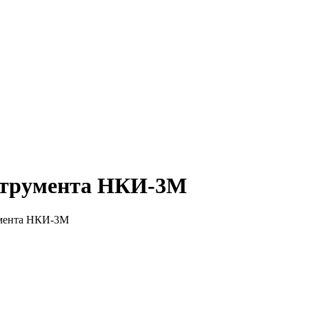
струмента НКИ-3М
умента НКИ-3М