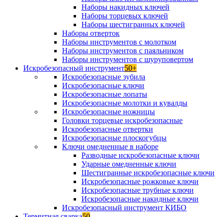
Наборы накидных ключей
Наборы торцевых ключей
Наборы шестигранных ключей
Наборы отверток
Наборы инструментов с молотком
Наборы инструментов с паяльником
Наборы инструментов с шуруповертом
Искробезопасный инструмент
50+
Искробезопасные зубила
Искробезопасные ключи
Искробезопасные лопаты
Искробезопасные молотки и кувалды
Искробезопасные ножницы
Головки торцевые искробезопасные
Искробезопасные отвертки
Искробезопасные плоскогубцы
Ключи омедненные в наборе
Разводные искробезопасные ключи
Ударные омедненные ключи
Шестигранные искробезопасные ключи
Искробезопасные рожковые ключи
Искробезопасные трубные ключи
Искробезопасные накидные ключи
Искробезопасный инструмент КИБО
Термитная сварка
50