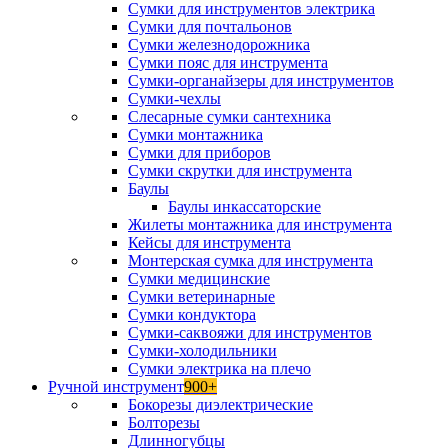
Сумки для инструментов электрика
Сумки для почтальонов
Сумки железнодорожника
Сумки пояс для инструмента
Сумки-органайзеры для инструментов
Сумки-чехлы
Слесарные сумки сантехника
Сумки монтажника
Сумки для приборов
Сумки скрутки для инструмента
Баулы
Баулы инкассаторские
Жилеты монтажника для инструмента
Кейсы для инструмента
Монтерская сумка для инструмента
Сумки медицинские
Сумки ветеринарные
Сумки кондуктора
Сумки-саквояжи для инструментов
Сумки-холодильники
Сумки электрика на плечо
Ручной инструмент
900+
Бокорезы диэлектрические
Болторезы
Длинногубцы