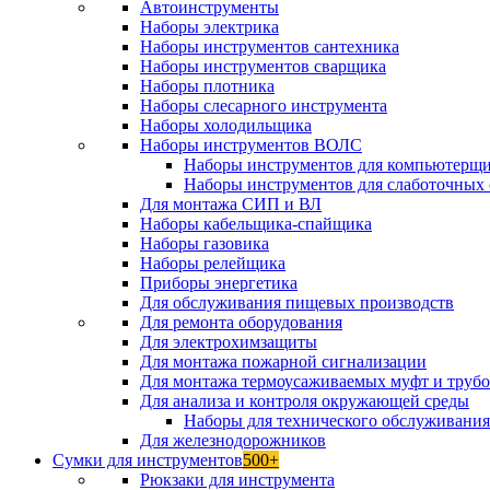
Автоинструменты
Наборы электрика
Наборы инструментов сантехника
Наборы инструментов сварщика
Наборы плотника
Наборы слесарного инструмента
Наборы холодильщика
Наборы инструментов ВОЛС
Наборы инструментов для компьютерщ
Наборы инструментов для слаботочных 
Для монтажа СИП и ВЛ
Наборы кабельщика-спайщика
Наборы газовика
Наборы релейщика
Приборы энергетика
Для обслуживания пищевых производств
Для ремонта оборудования
Для электрохимзащиты
Для монтажа пожарной сигнализации
Для монтажа термоусаживаемых муфт и труб
Для анализа и контроля окружающей среды
Наборы для технического обслуживани
Для железнодорожников
Сумки для инструментов
500+
Рюкзаки для инструмента