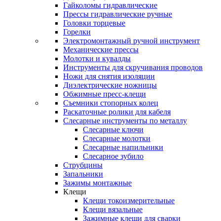
Гайколомы гидравлические
Прессы гидравлические ручные
Головки торцевые
Горелки
Электромонтажный ручной инструмент
Механические прессы
Молотки и кувалды
Инструменты для скручивания проводов
Ножи для снятия изоляции
Диэлектрические ножницы
Обжимные пресс-клещи
Съемники стопорных колец
Раскаточные ролики для кабеля
Слесарные инструменты по металлу
Слесарные ключи
Слесарные молотки
Слесарные напильники
Слесарное зубило
Струбцины
Запальники
Зажимы монтажные
Клещи
Клещи токоизмерительные
Клещи вязальные
Зажимные клещи для сварки