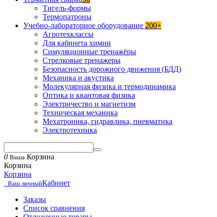
Тигель-формы
Термопатроны
Учебно-лабораторное оборудование
200+
Агротехклассы
Для кабинета химии
Симуляционные тренажёры
Стрелковые тренажеры
Безопасность дорожного движения (БДД)
Механика и акустика
Молекулярная физика и термодинамика
Оптика и квантовая физика
Электричество и магнетизм
Техническая механика
Мехатроника, гидравлика, пневматика
Электротехника
0
Корзина
Ваша
Корзина
Корзина
Кабинет
Ваш личный
Заказы
Список сравнения
Отложенные товары