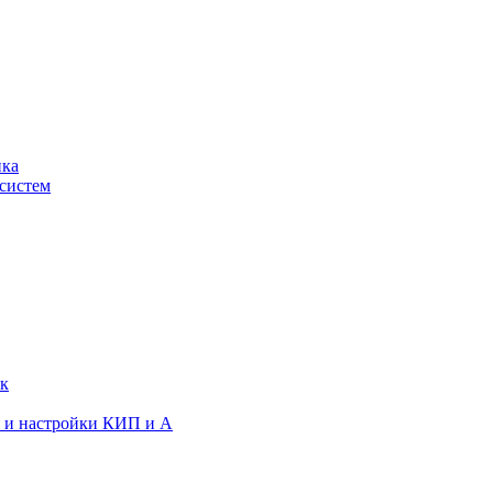
ика
систем
ок
я и настройки КИП и А