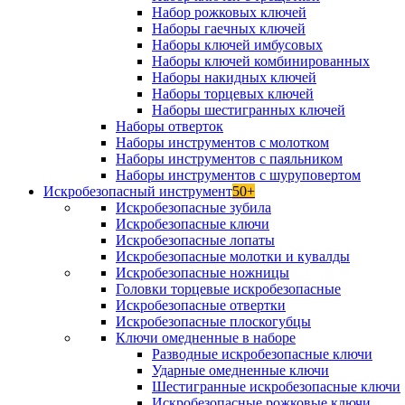
Набор рожковых ключей
Наборы гаечных ключей
Наборы ключей имбусовых
Наборы ключей комбинированных
Наборы накидных ключей
Наборы торцевых ключей
Наборы шестигранных ключей
Наборы отверток
Наборы инструментов с молотком
Наборы инструментов с паяльником
Наборы инструментов с шуруповертом
Искробезопасный инструмент
50+
Искробезопасные зубила
Искробезопасные ключи
Искробезопасные лопаты
Искробезопасные молотки и кувалды
Искробезопасные ножницы
Головки торцевые искробезопасные
Искробезопасные отвертки
Искробезопасные плоскогубцы
Ключи омедненные в наборе
Разводные искробезопасные ключи
Ударные омедненные ключи
Шестигранные искробезопасные ключи
Искробезопасные рожковые ключи