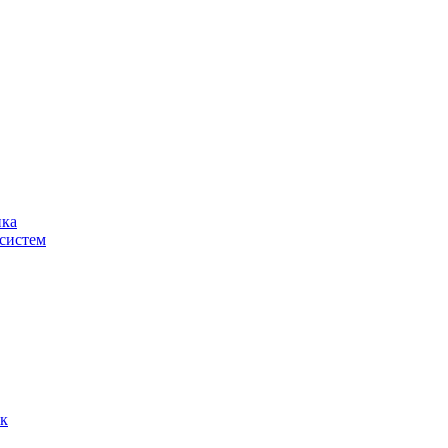
ика
систем
ок