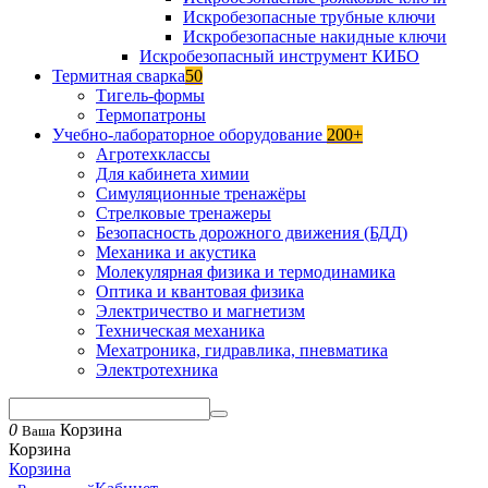
Искробезопасные трубные ключи
Искробезопасные накидные ключи
Искробезопасный инструмент КИБО
Термитная сварка
50
Тигель-формы
Термопатроны
Учебно-лабораторное оборудование
200+
Агротехклассы
Для кабинета химии
Симуляционные тренажёры
Стрелковые тренажеры
Безопасность дорожного движения (БДД)
Механика и акустика
Молекулярная физика и термодинамика
Оптика и квантовая физика
Электричество и магнетизм
Техническая механика
Мехатроника, гидравлика, пневматика
Электротехника
0
Корзина
Ваша
Корзина
Корзина