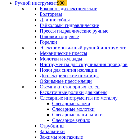
Ручной инструмент
900+
Бокорезы диэлектрические
Болторезы
Длинногубцы
Гайколомы гидравлические
Прессы гидравлические ручные
Головки торцевые
Горелки
Электромонтажный ручной инструмент
Механические прессы
Молотки и кувалды
Инструменты для скручивания проводов
Ножи для снятия изоляции
Диэлектрические ножницы
Обжимные пресс-клещи
Съемники стопорных колец
Раскаточные ролики для кабеля
Слесарные инструменты по металлу
Слесарные ключи
Слесарные молотки
Слесарные напильники
Слесарное зубило
Струбцины
Запальники
Зажимы монтажные