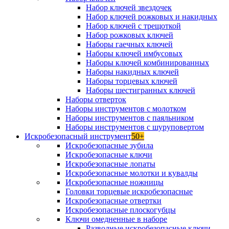
Набор ключей звездочек
Набор ключей рожковых и накидных
Набор ключей с трещоткой
Набор рожковых ключей
Наборы гаечных ключей
Наборы ключей имбусовых
Наборы ключей комбинированных
Наборы накидных ключей
Наборы торцевых ключей
Наборы шестигранных ключей
Наборы отверток
Наборы инструментов с молотком
Наборы инструментов с паяльником
Наборы инструментов с шуруповертом
Искробезопасный инструмент
50+
Искробезопасные зубила
Искробезопасные ключи
Искробезопасные лопаты
Искробезопасные молотки и кувалды
Искробезопасные ножницы
Головки торцевые искробезопасные
Искробезопасные отвертки
Искробезопасные плоскогубцы
Ключи омедненные в наборе
Разводные искробезопасные ключи