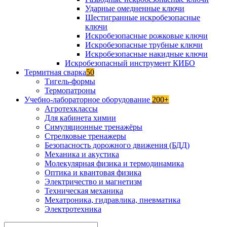
Ударные омедненные ключи
Шестигранные искробезопасные
ключи
Искробезопасные рожковые ключи
Искробезопасные трубные ключи
Искробезопасные накидные ключи
Искробезопасный инструмент КИБО
Термитная сварка
50
Тигель-формы
Термопатроны
Учебно-лабораторное оборудование
200+
Агротехклассы
Для кабинета химии
Симуляционные тренажёры
Стрелковые тренажеры
Безопасность дорожного движения (БДД)
Механика и акустика
Молекулярная физика и термодинамика
Оптика и квантовая физика
Электричество и магнетизм
Техническая механика
Мехатроника, гидравлика, пневматика
Электротехника