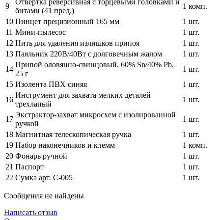
Отвертка реверсивная с торцевыми головками и
9
1 комп.
битами (41 пред.)
10
Пинцет прецизионный 165 мм
1 шт.
11
Мини-пылесос
1 шт.
12
Нить для удаления излишков припоя
1 шт.
13
Паяльник 220В/40Вт c долговечным жалом
1 шт.
Припой оловянно-свинцовый, 60% Sn/40% Pb,
14
1 шт.
25 г
15
Изолента ПВХ синяя
1 шт.
Инструмент для захвата мелких деталей
16
1 шт.
трехлапый
Экстрактор-захват микросхем с изолированной
17
1 шт.
ручкой
18
Магнитная телескопическая ручка
1 шт.
19
Набор наконечников и клемм
1 комп.
20
Фонарь ручной
1 шт.
21
Паспорт
1 шт.
22
Сумка арт. С-005
1 шт.
Сообщения не найдены
Написать отзыв