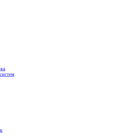
ика
систем
ок