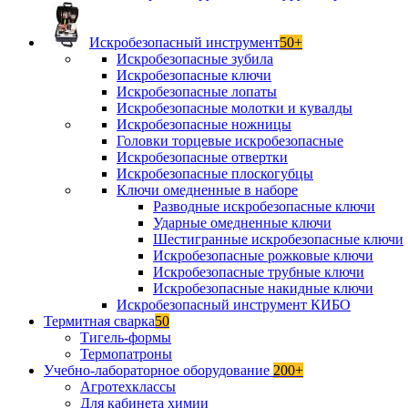
Искробезопасный инструмент
50+
Искробезопасные зубила
Искробезопасные ключи
Искробезопасные лопаты
Искробезопасные молотки и кувалды
Искробезопасные ножницы
Головки торцевые искробезопасные
Искробезопасные отвертки
Искробезопасные плоскогубцы
Ключи омедненные в наборе
Разводные искробезопасные ключи
Ударные омедненные ключи
Шестигранные искробезопасные ключи
Искробезопасные рожковые ключи
Искробезопасные трубные ключи
Искробезопасные накидные ключи
Искробезопасный инструмент КИБО
Термитная сварка
50
Тигель-формы
Термопатроны
Учебно-лабораторное оборудование
200+
Агротехклассы
Для кабинета химии