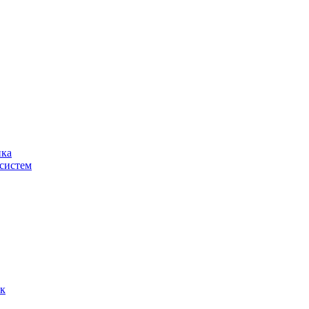
ика
систем
ок