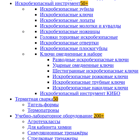
Искробезопасный инструмент
50+
Искробезопасные зубила
Искробезопасные ключи
Искробезопасные лопаты
Искробезопасные молотки и кувалды
Искробезопасные ножницы
Головки торцевые искробезопасные
Искробезопасные отвертки
Искробезопасные плоскогубцы
Ключи омедненные в наборе
Разводные искробезопасные ключи
Ударные омедненные ключи
Шестигранные искробезопасные ключи
Искробезопасные рожковые ключи
Искробезопасные трубные ключи
Искробезопасные накидные ключи
Искробезопасный инструмент КИБО
Термитная сварка
50
Тигель-формы
Термопатроны
Учебно-лабораторное оборудование
200+
Агротехклассы
Для кабинета химии
Симуляционные тренажёры
Стрелковые тренажеры