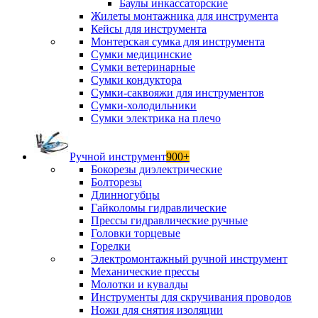
Баулы инкассаторские
Жилеты монтажника для инструмента
Кейсы для инструмента
Монтерская сумка для инструмента
Сумки медицинские
Сумки ветеринарные
Сумки кондуктора
Сумки-саквояжи для инструментов
Сумки-холодильники
Сумки электрика на плечо
Ручной инструмент
900+
Бокорезы диэлектрические
Болторезы
Длинногубцы
Гайколомы гидравлические
Прессы гидравлические ручные
Головки торцевые
Горелки
Электромонтажный ручной инструмент
Механические прессы
Молотки и кувалды
Инструменты для скручивания проводов
Ножи для снятия изоляции