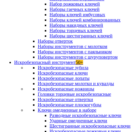
Набор рожковых ключей
Наборы гаечных ключей
Наборы ключей имбусовых
Наборы ключей комбинированных
Наборы накидных ключей
Наборы торцевых ключей
Наборы шестигранных ключей
Наборы отверток
Наборы инструментов с молотком
Наборы инструментов с паяльником
Наборы инструментов с шуруповертом
Искробезопасный инструмент
50+
Искробезопасные зубила
Искробезопасные ключи
Искробезопасные лопаты
Искробезопасные молотки и кувалды
Искробезопасные ножницы
Головки торцевые искробезопасные
Искробезопасные отвертки
Искробезопасные плоскогубцы
Ключи омедненные в наборе
Разводные искробезопасные ключи
Ударные омедненные ключи
Шестигранные искробезопасные ключи
Искробезопасные рожковые ключи