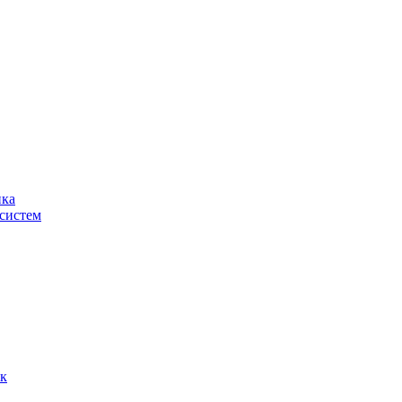
ика
систем
ок