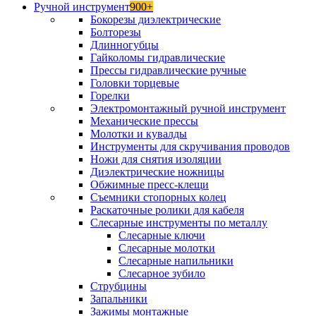
Ручной инструмент
900+
Бокорезы диэлектрические
Болторезы
Длинногубцы
Гайколомы гидравлические
Прессы гидравлические ручные
Головки торцевые
Горелки
Электромонтажный ручной инструмент
Механические прессы
Молотки и кувалды
Инструменты для скручивания проводов
Ножи для снятия изоляции
Диэлектрические ножницы
Обжимные пресс-клещи
Съемники стопорных колец
Раскаточные ролики для кабеля
Слесарные инструменты по металлу
Слесарные ключи
Слесарные молотки
Слесарные напильники
Слесарное зубило
Струбцины
Запальники
Зажимы монтажные