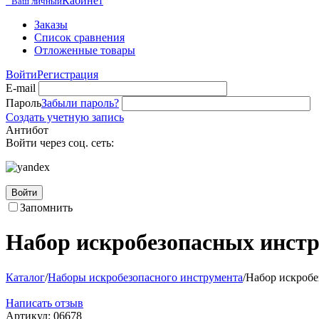
Кабинет
Ваш личный
Заказы
Список сравнения
Отложенные товары
Войти
Регистрация
E-mail
Пароль
Забыли пароль?
Создать учетную запись
Антибот
Войти через соц. сеть:
Войти
Запомнить
Набор искробезопасных инст
Каталог
/
Наборы искробезопасного инструмента
/
Набор искроб
Написать отзыв
Артикул:
06678