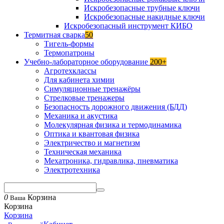
Искробезопасные трубные ключи
Искробезопасные накидные ключи
Искробезопасный инструмент КИБО
Термитная сварка
50
Тигель-формы
Термопатроны
Учебно-лабораторное оборудование
200+
Агротехклассы
Для кабинета химии
Симуляционные тренажёры
Стрелковые тренажеры
Безопасность дорожного движения (БДД)
Механика и акустика
Молекулярная физика и термодинамика
Оптика и квантовая физика
Электричество и магнетизм
Техническая механика
Мехатроника, гидравлика, пневматика
Электротехника
0
Корзина
Ваша
Корзина
Корзина