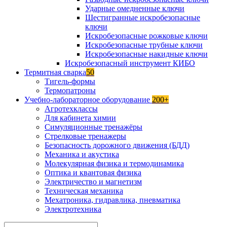
Ударные омедненные ключи
Шестигранные искробезопасные
ключи
Искробезопасные рожковые ключи
Искробезопасные трубные ключи
Искробезопасные накидные ключи
Искробезопасный инструмент КИБО
Термитная сварка
50
Тигель-формы
Термопатроны
Учебно-лабораторное оборудование
200+
Агротехклассы
Для кабинета химии
Симуляционные тренажёры
Стрелковые тренажеры
Безопасность дорожного движения (БДД)
Механика и акустика
Молекулярная физика и термодинамика
Оптика и квантовая физика
Электричество и магнетизм
Техническая механика
Мехатроника, гидравлика, пневматика
Электротехника