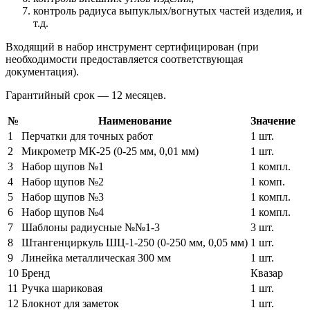
контроль радиуса выпуклых/вогнутых частей изделия, и
т.д.
Входящий в набор инструмент сертифицирован (при
необходимости предоставляется соответствующая
документация).
Гарантийный срок — 12 месяцев.
№
Наименование
Значение
1
Перчатки для точных работ
1 шт.
2
Микрометр МК-25 (0-25 мм, 0,01 мм)
1 шт.
3
Набор щупов №1
1 компл.
4
Набор щупов №2
1 комп.
5
Набор щупов №3
1 компл.
6
Набор щупов №4
1 компл.
7
Шаблоны радиусные №№1-3
3 шт.
8
Штангенциркуль ШЦ-1-250 (0-250 мм, 0,05 мм)
1 шт.
9
Линейка металлическая 300 мм
1 шт.
10
Бренд
Квазар
11
Ручка шариковая
1 шт.
12
Блокнот для заметок
1 шт.