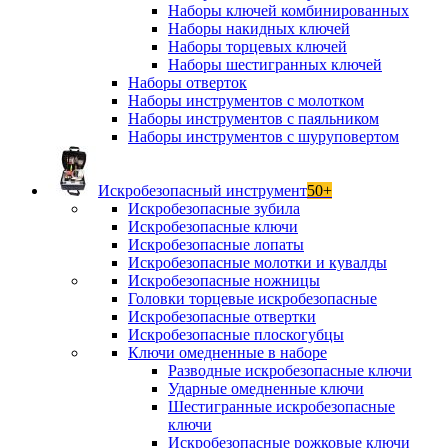
Наборы ключей комбинированных
Наборы накидных ключей
Наборы торцевых ключей
Наборы шестигранных ключей
Наборы отверток
Наборы инструментов с молотком
Наборы инструментов с паяльником
Наборы инструментов с шуруповертом
Искробезопасный инструмент
50+
Искробезопасные зубила
Искробезопасные ключи
Искробезопасные лопаты
Искробезопасные молотки и кувалды
Искробезопасные ножницы
Головки торцевые искробезопасные
Искробезопасные отвертки
Искробезопасные плоскогубцы
Ключи омедненные в наборе
Разводные искробезопасные ключи
Ударные омедненные ключи
Шестигранные искробезопасные
ключи
Искробезопасные рожковые ключи