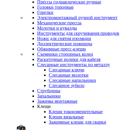
Прессы гидравлические ручные
Головки торцевые
Горелки
Электромонтажный ручной инструмент
Механические прессы
Молотки и кувалды
Инструменты для скручивания проводов
Ножи для снятия изоляции
Диэлектрические ножницы
Обжимные пресс-клещи
Съемники стопорных колец
Раскаточные ролики для кабеля
Слесарные инструменты по металлу
Слесарные ключи
Слесарные молотки
Слесарные напильники
Слесарное зубило
Струбцины
Запальники
Зажимы монтажные
Клещи
Клещи токоизмерительные
Клещи вязальные
Зажимные клещи для сварки