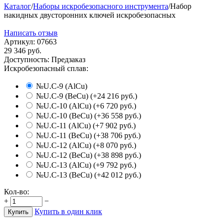
Каталог
/
Наборы искробезопасного инструмента
/
Набор
накидных двусторонних ключей искробезопасных
Написать отзыв
Артикул:
07663
29 346
руб.
Доступность:
Предзаказ
Искробезопасный сплав:
№U.C-9 (AlCu)
№U.C-9 (BeCu) (+
24 216
руб.
)
№U.C-10 (AlCu) (+
6 720
руб.
)
№U.C-10 (BeCu) (+
36 558
руб.
)
№U.C-11 (AlCu) (+
7 902
руб.
)
№U.C-11 (BeCu) (+
38 706
руб.
)
№U.C-12 (AlCu) (+
8 070
руб.
)
№U.C-12 (BeCu) (+
38 898
руб.
)
№U.C-13 (AlCu) (+
9 792
руб.
)
№U.C-13 (BeCu) (+
42 012
руб.
)
Кол-во:
+
−
Купить в один клик
Купить