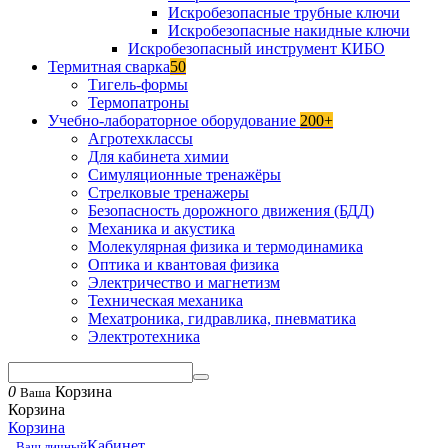
Искробезопасные трубные ключи
Искробезопасные накидные ключи
Искробезопасный инструмент КИБО
Термитная сварка
50
Тигель-формы
Термопатроны
Учебно-лабораторное оборудование
200+
Агротехклассы
Для кабинета химии
Симуляционные тренажёры
Стрелковые тренажеры
Безопасность дорожного движения (БДД)
Механика и акустика
Молекулярная физика и термодинамика
Оптика и квантовая физика
Электричество и магнетизм
Техническая механика
Мехатроника, гидравлика, пневматика
Электротехника
0
Корзина
Ваша
Корзина
Корзина
Кабинет
Ваш личный