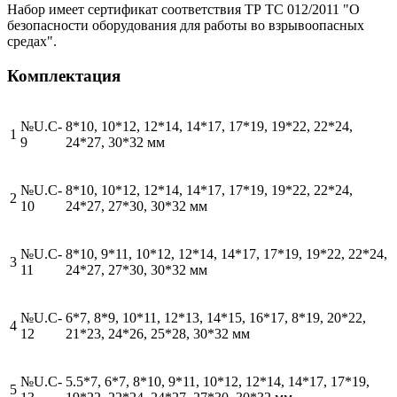
Набор имеет сертификат соответствия ТР ТС 012/2011 "О
безопасности оборудования для работы во взрывоопасных
средах".
Комплектация
№U.C-
8*10, 10*12, 12*14, 14*17, 17*19, 19*22, 22*24,
1
9
24*27, 30*32 мм
№U.C-
8*10, 10*12, 12*14, 14*17, 17*19, 19*22, 22*24,
2
10
24*27, 27*30, 30*32 мм
№U.C-
8*10, 9*11, 10*12, 12*14, 14*17, 17*19, 19*22, 22*24,
3
11
24*27, 27*30, 30*32 мм
№U.C-
6*7, 8*9, 10*11, 12*13, 14*15, 16*17, 8*19, 20*22,
4
12
21*23, 24*26, 25*28, 30*32 мм
№U.C-
5.5*7, 6*7, 8*10, 9*11, 10*12, 12*14, 14*17, 17*19,
5