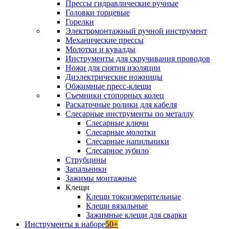
Прессы гидравлические ручные
Головки торцевые
Горелки
Электромонтажный ручной инструмент
Механические прессы
Молотки и кувалды
Инструменты для скручивания проводов
Ножи для снятия изоляции
Диэлектрические ножницы
Обжимные пресс-клещи
Съемники стопорных колец
Раскаточные ролики для кабеля
Слесарные инструменты по металлу
Слесарные ключи
Слесарные молотки
Слесарные напильники
Слесарное зубило
Струбцины
Запальники
Зажимы монтажные
Клещи
Клещи токоизмерительные
Клещи вязальные
Зажимные клещи для сварки
Инструменты в наборе
50+