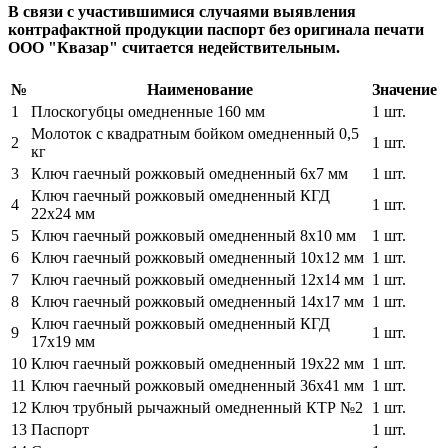
В связи с участившимися случаями выявления
контрафактной продукции паспорт без оригинала печати
ООО "Квазар" считается недействительным.
№
Наименование
Значение
1
Плоскогубцы омедненные 160 мм
1 шт.
Молоток с квадратным бойком омедненный 0,5
2
1 шт.
кг
3
Ключ гаечный рожковый омедненный 6х7 мм
1 шт.
Ключ гаечный рожковый омедненный КГД
4
1 шт.
22х24 мм
5
Ключ гаечный рожковый омедненный 8х10 мм
1 шт.
6
Ключ гаечный рожковый омедненный 10х12 мм
1 шт.
7
Ключ гаечный рожковый омедненный 12х14 мм
1 шт.
8
Ключ гаечный рожковый омедненный 14х17 мм
1 шт.
Ключ гаечный рожковый омедненный КГД
9
1 шт.
17х19 мм
10
Ключ гаечный рожковый омедненный 19х22 мм
1 шт.
11
Ключ гаечный рожковый омедненный 36х41 мм
1 шт.
12
Ключ трубный рычажный омедненный КТР №2
1 шт.
13
Паспорт
1 шт.