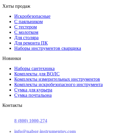
Хиты продаж
Искробезопасные
С паяльником
С тестером
С молотком
Для столяра
Для ремонта ПК
Наборы инструментов сварщика
Новинки
Наборы сантехника
Комплекты для ВОЛС
Комплекты измерительных инструментов
Комплекты искробезопасного инструмента
Сумка для курьера
Сумка почтальона
Контакты
г. Москва, ул. Садовая-Триумфальная, д.16, стр. 3, офис 2
8 (800) 1000-274
(звонок бесплатный)
Пн-Пт 9.00 - 17.00
info@nabor-instrumentov.com