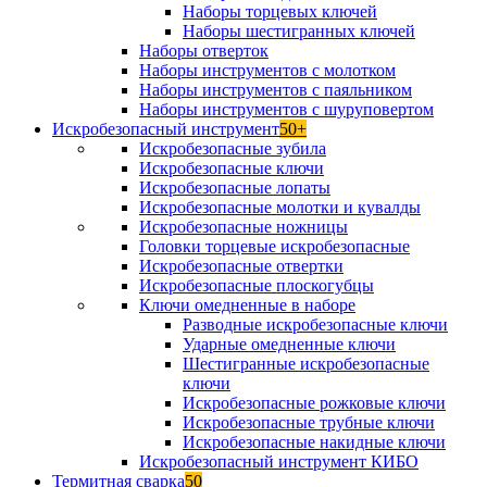
Наборы торцевых ключей
Наборы шестигранных ключей
Наборы отверток
Наборы инструментов с молотком
Наборы инструментов с паяльником
Наборы инструментов с шуруповертом
Искробезопасный инструмент
50+
Искробезопасные зубила
Искробезопасные ключи
Искробезопасные лопаты
Искробезопасные молотки и кувалды
Искробезопасные ножницы
Головки торцевые искробезопасные
Искробезопасные отвертки
Искробезопасные плоскогубцы
Ключи омедненные в наборе
Разводные искробезопасные ключи
Ударные омедненные ключи
Шестигранные искробезопасные
ключи
Искробезопасные рожковые ключи
Искробезопасные трубные ключи
Искробезопасные накидные ключи
Искробезопасный инструмент КИБО
Термитная сварка
50