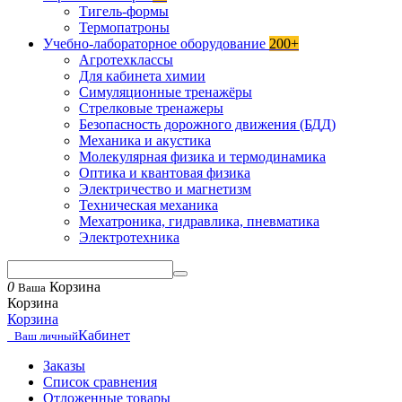
Тигель-формы
Термопатроны
Учебно-лабораторное оборудование
200+
Агротехклассы
Для кабинета химии
Симуляционные тренажёры
Стрелковые тренажеры
Безопасность дорожного движения (БДД)
Механика и акустика
Молекулярная физика и термодинамика
Оптика и квантовая физика
Электричество и магнетизм
Техническая механика
Мехатроника, гидравлика, пневматика
Электротехника
0
Корзина
Ваша
Корзина
Корзина
Кабинет
Ваш личный
Заказы
Список сравнения
Отложенные товары