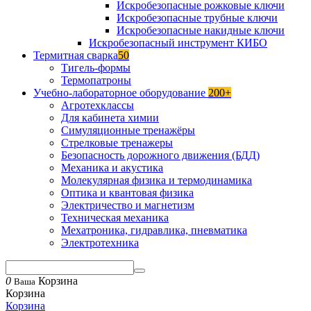
Искробезопасные рожковые ключи
Искробезопасные трубные ключи
Искробезопасные накидные ключи
Искробезопасный инструмент КИБО
Термитная сварка
50
Тигель-формы
Термопатроны
Учебно-лабораторное оборудование
200+
Агротехклассы
Для кабинета химии
Симуляционные тренажёры
Стрелковые тренажеры
Безопасность дорожного движения (БДД)
Механика и акустика
Молекулярная физика и термодинамика
Оптика и квантовая физика
Электричество и магнетизм
Техническая механика
Мехатроника, гидравлика, пневматика
Электротехника
0
Корзина
Ваша
Корзина
Корзина