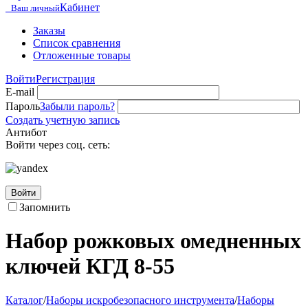
Кабинет
Ваш личный
Заказы
Список сравнения
Отложенные товары
Войти
Регистрация
E-mail
Пароль
Забыли пароль?
Создать учетную запись
Антибот
Войти через соц. сеть:
Войти
Запомнить
Набор рожковых омедненных
ключей КГД 8-55
Каталог
/
Наборы искробезопасного инструмента
/
Наборы