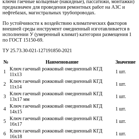
ключи гаечные кольцевые (накидные), пассатижи, монтажки)
предназначен для проведения ремонтных работ на АЗС и
нефтебазах, магистральных трубопроводах.
По устойчивости к воздействию климатических факторов
внешней среды инструмент омедненный изготавливается в
исполнении У (умеренный климат) категории размещения 1
по ГОСТ 15150-69.
ТУ 25.73.30-021-127191850-2021
№
Наименование
Значение
Ключ гаечный рожковый омедненный КГД
1
1 шт.
11х13
Ключ гаечный рожковый омедненный КГД
2
1 шт.
11х14
Ключ гаечный рожковый омедненный КГД
3
1 шт.
13х17 мм
Ключ гаечный рожковый омедненный КГД
4
1 шт.
14х15
Ключ гаечный рожковый омедненный КГД
5
1 шт.
16х17
Ключ гаечный рожковый омедненный КГД
6
1 шт.
16х18