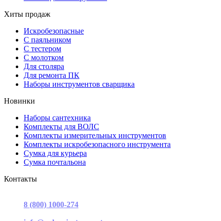
Хиты продаж
Искробезопасные
С паяльником
С тестером
С молотком
Для столяра
Для ремонта ПК
Наборы инструментов сварщика
Новинки
Наборы сантехника
Комплекты для ВОЛС
Комплекты измерительных инструментов
Комплекты искробезопасного инструмента
Сумка для курьера
Сумка почтальона
Контакты
г. Москва, ул. Садовая-Триумфальная, д.16, стр. 3, офис 2
8 (800) 1000-274
(звонок бесплатный)
Пн-Пт 9.00 - 17.00