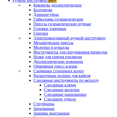
Ручной инструмент
900+
Бокорезы диэлектрические
Болторезы
Длинногубцы
Гайколомы гидравлические
Прессы гидравлические ручные
Головки торцевые
Горелки
Электромонтажный ручной инструмент
Механические прессы
Молотки и кувалды
Инструменты для скручивания проводов
Ножи для снятия изоляции
Диэлектрические ножницы
Обжимные пресс-клещи
Съемники стопорных колец
Раскаточные ролики для кабеля
Слесарные инструменты по металлу
Слесарные ключи
Слесарные молотки
Слесарные напильники
Слесарное зубило
Струбцины
Запальники
Зажимы монтажные