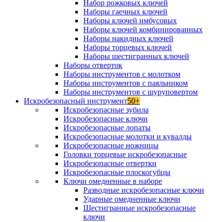
Набор рожковых ключей
Наборы гаечных ключей
Наборы ключей имбусовых
Наборы ключей комбинированных
Наборы накидных ключей
Наборы торцевых ключей
Наборы шестигранных ключей
Наборы отверток
Наборы инструментов с молотком
Наборы инструментов с паяльником
Наборы инструментов с шуруповертом
Искробезопасный инструмент
50+
Искробезопасные зубила
Искробезопасные ключи
Искробезопасные лопаты
Искробезопасные молотки и кувалды
Искробезопасные ножницы
Головки торцевые искробезопасные
Искробезопасные отвертки
Искробезопасные плоскогубцы
Ключи омедненные в наборе
Разводные искробезопасные ключи
Ударные омедненные ключи
Шестигранные искробезопасные
ключи