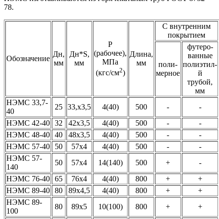
78.
С внутренним
покрытием
Р
футеро-
(рабочее),
Дн,
Дн*S,
Длина,
ванные
Обозначение
МПа
мм
мм
мм
поли-
полиэтил-
2
(кгс/см
)
мерное
й
трубой,
мм
НЭМС 33,7-
25
33,х3,5
4(40)
500
-
-
40
НЭМС 42-40
32
42х3,5
4(40)
500
-
-
НЭМС 48-40
40
48х3,5
4(40)
500
-
-
НЭМС 57-40
50
57х4
4(40)
500
-
-
НЭМС 57-
50
57х4
14(140)
500
+
-
140
НЭМС 76-40
65
76х4
4(40)
800
+
+
НЭМС 89-40
80
89х4,5
4(40)
800
+
+
НЭМС 89-
80
89х5
10(100)
800
+
+
100