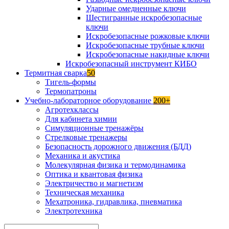
Ударные омедненные ключи
Шестигранные искробезопасные
ключи
Искробезопасные рожковые ключи
Искробезопасные трубные ключи
Искробезопасные накидные ключи
Искробезопасный инструмент КИБО
Термитная сварка
50
Тигель-формы
Термопатроны
Учебно-лабораторное оборудование
200+
Агротехклассы
Для кабинета химии
Симуляционные тренажёры
Стрелковые тренажеры
Безопасность дорожного движения (БДД)
Механика и акустика
Молекулярная физика и термодинамика
Оптика и квантовая физика
Электричество и магнетизм
Техническая механика
Мехатроника, гидравлика, пневматика
Электротехника