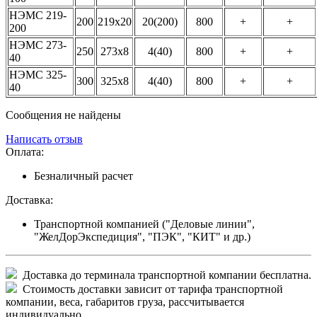
НЭМС 219-
200
219х20
20(200)
800
+
+
200
НЭМС 273-
250
273х8
4(40)
800
+
+
40
НЭМС 325-
300
325х8
4(40)
800
+
+
40
Сообщения не найдены
Написать отзыв
Оплата:
Безналичный расчет
Доставка:
Транспортной компанией ("Деловые линии",
"ЖелДорЭкспедиция", "ПЭК", "КИТ" и др.)
Доставка до терминала транспортной компании бесплатна.
Стоимость доставки зависит от тарифа транспортной
компании, веса, габаритов груза, рассчитывается
индивидуально.