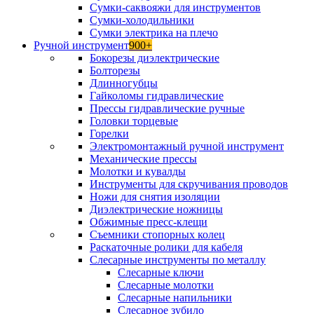
Сумки-саквояжи для инструментов
Сумки-холодильники
Сумки электрика на плечо
Ручной инструмент
900+
Бокорезы диэлектрические
Болторезы
Длинногубцы
Гайколомы гидравлические
Прессы гидравлические ручные
Головки торцевые
Горелки
Электромонтажный ручной инструмент
Механические прессы
Молотки и кувалды
Инструменты для скручивания проводов
Ножи для снятия изоляции
Диэлектрические ножницы
Обжимные пресс-клещи
Съемники стопорных колец
Раскаточные ролики для кабеля
Слесарные инструменты по металлу
Слесарные ключи
Слесарные молотки
Слесарные напильники
Слесарное зубило