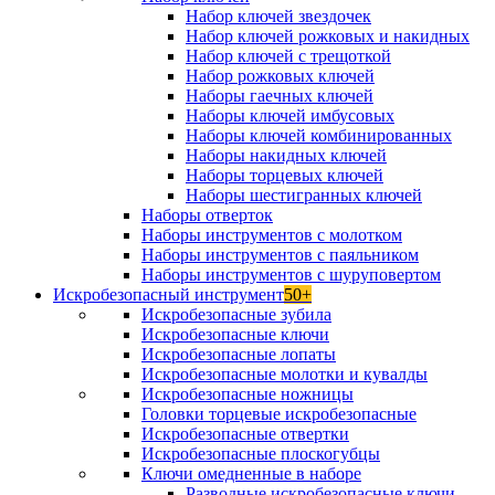
Набор ключей звездочек
Набор ключей рожковых и накидных
Набор ключей с трещоткой
Набор рожковых ключей
Наборы гаечных ключей
Наборы ключей имбусовых
Наборы ключей комбинированных
Наборы накидных ключей
Наборы торцевых ключей
Наборы шестигранных ключей
Наборы отверток
Наборы инструментов с молотком
Наборы инструментов с паяльником
Наборы инструментов с шуруповертом
Искробезопасный инструмент
50+
Искробезопасные зубила
Искробезопасные ключи
Искробезопасные лопаты
Искробезопасные молотки и кувалды
Искробезопасные ножницы
Головки торцевые искробезопасные
Искробезопасные отвертки
Искробезопасные плоскогубцы
Ключи омедненные в наборе
Разводные искробезопасные ключи