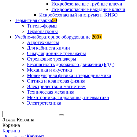
Искробезопасные трубные ключи
Искробезопасные накидные ключи
Искробезопасный инструмент КИБО
Термитная сварка
50
Тигель-формы
Термопатроны
Учебно-лабораторное оборудование
200+
Агротехклассы
Для кабинета химии
Симуляционные тренажёры
Стрелковые тренажеры
Безопасность дорожного движения (БДД)
Механика и акустика
Молекулярная физика и термодинамика
Оптика и квантовая физика
Электричество и магнетизм
Техническая механика
Мехатроника, гидравлика, пневматика
Электротехника
0
Корзина
Ваша
Корзина
Корзина
Кабинет
Ваш личный