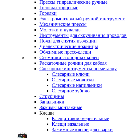
Прессы гидравлические ручные
Головки торцевые
Горелки
Электромонтажный ручной инструмент
Механические прессы
Молотки и кувалды
Инструменты для скручивания проводов
Ножи для снятия изоляции
Диэлектрические ножницы
Обжимные пресс-клещи
Съемники стопорных колец
Раскаточные ролики для кабеля
Слесарные инструменты по металлу
Слесарные ключи
Слесарные молотки
Слесарные напильники
Слесарное зубило
Струбцины
Запальники
Зажимы монтажные
Клещи
Клещи токоизмерительные
Клещи вязальные
Зажимные клещи для сварки