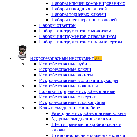
Наборы ключей комбинированных
Наборы накидных ключей
Наборы торцевых ключей
Наборы шестигранных ключей
Наборы отверток
Наборы инструментов с молотком
Наборы инструментов с паяльником
Наборы инструментов с шуруповертом
Искробезопасный инструмент
50+
Искробезопасные зубила
Искробезопасные ключи
Искробезопасные лопаты
Искробезопасные молотки и кувалды
Искробезопасные ножницы
Головки торцевые искробезопасные
Искробезопасные отвертки
Искробезопасные плоскогубцы
Ключи омедненные в наборе
Разводные искробезопасные ключи
Ударные омедненные ключи
Шестигранные искробезопасные
ключи
Искробезопасные рожковые ключи