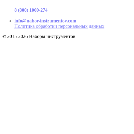
г. Москва, ул. Садовая-Триумфальная, д.16, стр. 3, офис 2
8 (800) 1000-274
(звонок бесплатный)
Пн-Пт 9.00 - 17.00
info@nabor-instrumentov.com
Политика обработки персональных данных
© 2015-2026 Наборы инструментов.