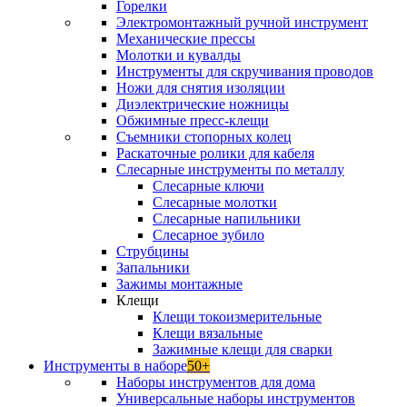
Горелки
Электромонтажный ручной инструмент
Механические прессы
Молотки и кувалды
Инструменты для скручивания проводов
Ножи для снятия изоляции
Диэлектрические ножницы
Обжимные пресс-клещи
Съемники стопорных колец
Раскаточные ролики для кабеля
Слесарные инструменты по металлу
Слесарные ключи
Слесарные молотки
Слесарные напильники
Слесарное зубило
Струбцины
Запальники
Зажимы монтажные
Клещи
Клещи токоизмерительные
Клещи вязальные
Зажимные клещи для сварки
Инструменты в наборе
50+
Наборы инструментов для дома
Универсальные наборы инструментов