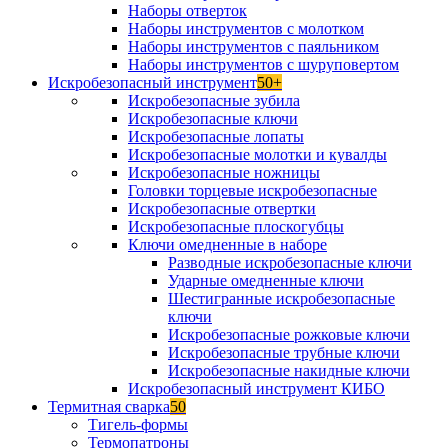
Наборы отверток
Наборы инструментов с молотком
Наборы инструментов с паяльником
Наборы инструментов с шуруповертом
Искробезопасный инструмент
50+
Искробезопасные зубила
Искробезопасные ключи
Искробезопасные лопаты
Искробезопасные молотки и кувалды
Искробезопасные ножницы
Головки торцевые искробезопасные
Искробезопасные отвертки
Искробезопасные плоскогубцы
Ключи омедненные в наборе
Разводные искробезопасные ключи
Ударные омедненные ключи
Шестигранные искробезопасные
ключи
Искробезопасные рожковые ключи
Искробезопасные трубные ключи
Искробезопасные накидные ключи
Искробезопасный инструмент КИБО
Термитная сварка
50
Тигель-формы
Термопатроны