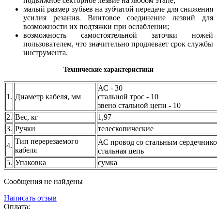
подвижное секторное лезвие на любом этапе;
малый размер зубьев на зубчатой передаче для снижения
усилия резания. Винтовое соединение лезвий для
возможности их подтяжки при ослаблении;
возможность самостоятельной заточки ножей
пользователем, что значительно продлевает срок службы
инструмента.
Технические характеристики
АС - 30
1.
Диаметр кабеля, мм
стальной трос - 10
звено стальной цепи - 10
2.
Вес, кг
1,97
3.
Ручки
телескопические
Тип перерезаемого
АС провод со стальным сердечнико
4.
кабеля
стальная цепь
5.
Упаковка
сумка
Сообщения не найдены
Написать отзыв
Оплата: