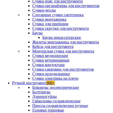
Сумки пояс для инструмента
Сумки-органайзеры для инструментов
Сумки-чехлы
Слесарные сумки сантехника
Сумки монтажника
Сумки для приборов
Сумки скрутки для инструмента
Баулы
Баулы инкассаторские
Жилеты монтажника для инструмента
Кейсы для инструмента
Монтерская сумка для инструмента
Сумки медицинские
Сумки ветеринарные
Сумки кондуктора
Сумки-саквояжи для инструментов
Сумки-холодильники
Сумки электрика на плечо
Ручной инструмент
900+
Бокорезы диэлектрические
Болторезы
Длинногубцы
Гайколомы гидравлические
Прессы гидравлические ручные
Головки торцевые