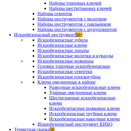
Наборы торцевых ключей
Наборы шестигранных ключей
Наборы отверток
Наборы инструментов с молотком
Наборы инструментов с паяльником
Наборы инструментов с шуруповертом
Искробезопасный инструмент
50+
Искробезопасные зубила
Искробезопасные ключи
Искробезопасные лопаты
Искробезопасные молотки и кувалды
Искробезопасные ножницы
Головки торцевые искробезопасные
Искробезопасные отвертки
Искробезопасные плоскогубцы
Ключи омедненные в наборе
Разводные искробезопасные ключи
Ударные омедненные ключи
Шестигранные искробезопасные
ключи
Искробезопасные рожковые ключи
Искробезопасные трубные ключи
Искробезопасные накидные ключи
Искробезопасный инструмент КИБО
Термитная сварка
50