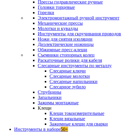
Прессы гидравлические ручные
Головки торцевые
Горелки
Электромонтажный ручной инструмент
Механические прессы
Молотки и кувалды
Инструменты для скручивания проводов
Ножи для снятия изоляции
Диэлектрические ножницы
Обжимные пресс-клещи
Съемники стопорных колец
Раскаточные ролики для кабеля
Слесарные инструменты по металлу
Слесарные ключи
Слесарные молотки
Слесарные напильники
Слесарное зубило
Струбцины
Запальники
Зажимы монтажные
Клещи
Клещи токоизмерительные
Клещи вязальные
Зажимные клещи для сварки
Инструменты в наборе
50+