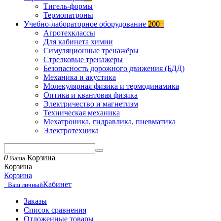
Тигель-формы
Термопатроны
Учебно-лабораторное оборудование
200+
Агротехклассы
Для кабинета химии
Симуляционные тренажёры
Стрелковые тренажеры
Безопасность дорожного движения (БДД)
Механика и акустика
Молекулярная физика и термодинамика
Оптика и квантовая физика
Электричество и магнетизм
Техническая механика
Мехатроника, гидравлика, пневматика
Электротехника
0
Корзина
Ваша
Корзина
Корзина
Кабинет
Ваш личный
Заказы
Список сравнения
Отложенные товары