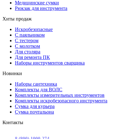
Медицинские сумки
Рюкзак для инструмента
Хиты продаж
Искробезопасные
С паяльником
С тестером
С молотком
Для столяра
Для ремонта ПК
Наборы инструментов сварщика
Новинки
Наборы сантехника
Комплекты для ВОЛС
Комплекты измерительных инструментов
Комплекты искробезопасного инструмента
Сумка для курьера
Сумка почтальона
Контакты
г. Москва, ул. Садовая-Триумфальная, д.16, стр. 3, офис 2
8 (800) 1000-274
(звонок бесплатный)