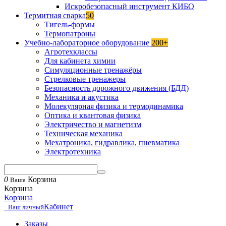
Искробезопасный инструмент КИБО
Термитная сварка
50
Тигель-формы
Термопатроны
Учебно-лабораторное оборудование
200+
Агротехклассы
Для кабинета химии
Симуляционные тренажёры
Стрелковые тренажеры
Безопасность дорожного движения (БДД)
Механика и акустика
Молекулярная физика и термодинамика
Оптика и квантовая физика
Электричество и магнетизм
Техническая механика
Мехатроника, гидравлика, пневматика
Электротехника
0
Корзина
Ваша
Корзина
Корзина
Кабинет
Ваш личный
Заказы