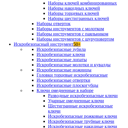
Наборы ключей комбинированных
Наборы накидных ключей
Наборы торцевых ключей
Наборы шестигранных ключей
Наборы отверток
Наборы инструментов с молотком
Наборы инструментов с паяльником
Наборы инструментов с шуруповертом
Искробезопасный инструмент
50+
Искробезопасные зубила
Искробезопасные ключи
Искробезопасные лопаты
Искробезопасные молотки и кувалды
Искробезопасные ножницы
Головки торцевые искробезопасные
Искробезопасные отвертки
Искробезопасные плоскогубцы
Ключи омедненные в наборе
Разводные искробезопасные ключи
Ударные омедненные ключи
Шестигранные искробезопасные
ключи
Искробезопасные рожковые ключи
Искробезопасные трубные ключи
Искробезопасные накидные ключи