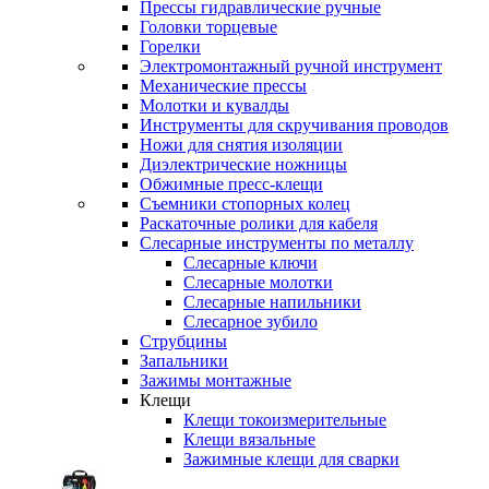
Прессы гидравлические ручные
Головки торцевые
Горелки
Электромонтажный ручной инструмент
Механические прессы
Молотки и кувалды
Инструменты для скручивания проводов
Ножи для снятия изоляции
Диэлектрические ножницы
Обжимные пресс-клещи
Съемники стопорных колец
Раскаточные ролики для кабеля
Слесарные инструменты по металлу
Слесарные ключи
Слесарные молотки
Слесарные напильники
Слесарное зубило
Струбцины
Запальники
Зажимы монтажные
Клещи
Клещи токоизмерительные
Клещи вязальные
Зажимные клещи для сварки