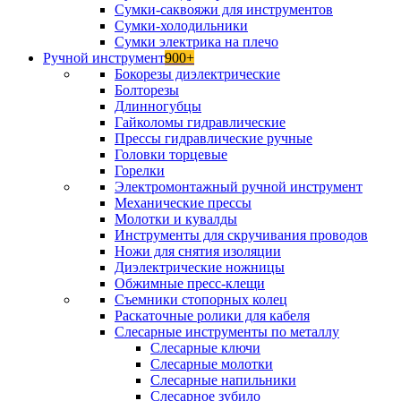
Сумки-саквояжи для инструментов
Сумки-холодильники
Сумки электрика на плечо
Ручной инструмент
900+
Бокорезы диэлектрические
Болторезы
Длинногубцы
Гайколомы гидравлические
Прессы гидравлические ручные
Головки торцевые
Горелки
Электромонтажный ручной инструмент
Механические прессы
Молотки и кувалды
Инструменты для скручивания проводов
Ножи для снятия изоляции
Диэлектрические ножницы
Обжимные пресс-клещи
Съемники стопорных колец
Раскаточные ролики для кабеля
Слесарные инструменты по металлу
Слесарные ключи
Слесарные молотки
Слесарные напильники
Слесарное зубило