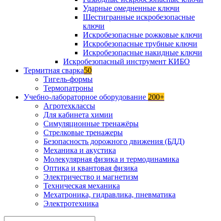
Ударные омедненные ключи
Шестигранные искробезопасные
ключи
Искробезопасные рожковые ключи
Искробезопасные трубные ключи
Искробезопасные накидные ключи
Искробезопасный инструмент КИБО
Термитная сварка
50
Тигель-формы
Термопатроны
Учебно-лабораторное оборудование
200+
Агротехклассы
Для кабинета химии
Симуляционные тренажёры
Стрелковые тренажеры
Безопасность дорожного движения (БДД)
Механика и акустика
Молекулярная физика и термодинамика
Оптика и квантовая физика
Электричество и магнетизм
Техническая механика
Мехатроника, гидравлика, пневматика
Электротехника