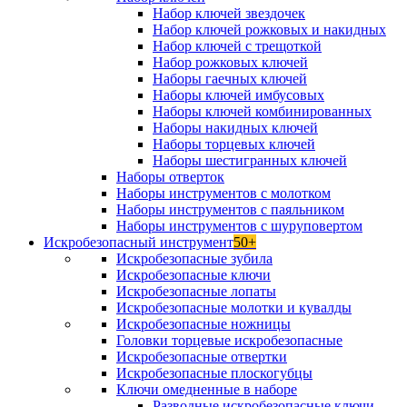
Набор ключей звездочек
Набор ключей рожковых и накидных
Набор ключей с трещоткой
Набор рожковых ключей
Наборы гаечных ключей
Наборы ключей имбусовых
Наборы ключей комбинированных
Наборы накидных ключей
Наборы торцевых ключей
Наборы шестигранных ключей
Наборы отверток
Наборы инструментов с молотком
Наборы инструментов с паяльником
Наборы инструментов с шуруповертом
Искробезопасный инструмент
50+
Искробезопасные зубила
Искробезопасные ключи
Искробезопасные лопаты
Искробезопасные молотки и кувалды
Искробезопасные ножницы
Головки торцевые искробезопасные
Искробезопасные отвертки
Искробезопасные плоскогубцы
Ключи омедненные в наборе
Разводные искробезопасные ключи