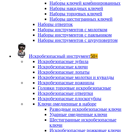
Наборы ключей комбинированных
Наборы накидных ключей
Наборы торцевых ключей
Наборы шестигранных ключей
Наборы отверток
Наборы инструментов с молотком
Наборы инструментов с паяльником
Наборы инструментов с шуруповертом
Искробезопасный инструмент
50+
Искробезопасные зубила
Искробезопасные ключи
Искробезопасные лопаты
Искробезопасные молотки и кувалды
Искробезопасные ножницы
Головки торцевые искробезопасные
Искробезопасные отвертки
Искробезопасные плоскогубцы
Ключи омедненные в наборе
Разводные искробезопасные ключи
Ударные омедненные ключи
Шестигранные искробезопасные
ключи
Искробезопасные рожковые ключи