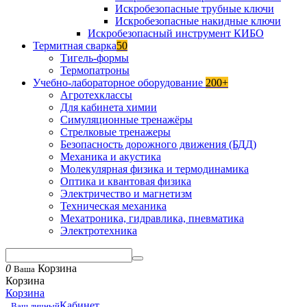
Искробезопасные трубные ключи
Искробезопасные накидные ключи
Искробезопасный инструмент КИБО
Термитная сварка
50
Тигель-формы
Термопатроны
Учебно-лабораторное оборудование
200+
Агротехклассы
Для кабинета химии
Симуляционные тренажёры
Стрелковые тренажеры
Безопасность дорожного движения (БДД)
Механика и акустика
Молекулярная физика и термодинамика
Оптика и квантовая физика
Электричество и магнетизм
Техническая механика
Мехатроника, гидравлика, пневматика
Электротехника
0
Корзина
Ваша
Корзина
Корзина
Кабинет
Ваш личный