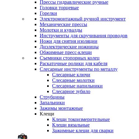
Прессы гидравлические ручные
Головки торцевые
Горелки
Электромонтажный ручной инструмент
Механические прессы
Молотки и кувалды
Инструменты для скручивания проводов
Ножи для снятия изоляции
Диэлектрические ножницы
Обжимные пресс-клещи
Съемники стопорных колец
Раскаточные ролики для кабеля
Слесарные инструменты по металлу
Слесарные ключи
Слесарные молотки
Слесарные напильники
Слесарное зубило
Струбцины
Запальники
Зажимы монтажные
Клещи
Клещи токоизмерительные
Клещи вязальные
Зажимные клещи для сварки