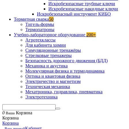
Искробезопасные трубные ключи
Искробезопасные накидные ключи
Искробезопасный инструмент КИБО
Термитная сварка
50
Тигель-формы
Термопатроны
Учебно-лабораторное оборудование
200+
Агротехклассы
Для кабинета химии
Симуляционные тренажёры
Стрелковые тренажеры
Безопасность дорожного движения (БДД)
Механика и акустика
Молекулярная физика и термодинамика
Оптика и квантовая физика
Электричество и магнетизм
Техническая механика
Мехатроника, гидравлика, пневматика
Электротехника
0
Корзина
Ваша
Корзина
Корзина
Кабинет
Ваш личный