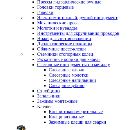
Прессы гидравлические ручные
Головки торцевые
Горелки
Электромонтажный ручной инструмент
Механические прессы
Молотки и кувалды
Инструменты для скручивания проводов
Ножи для снятия изоляции
Диэлектрические ножницы
Обжимные пресс-клещи
Съемники стопорных колец
Раскаточные ролики для кабеля
Слесарные инструменты по металлу
Слесарные ключи
Слесарные молотки
Слесарные напильники
Слесарное зубило
Струбцины
Запальники
Зажимы монтажные
Клещи
Клещи токоизмерительные
Клещи вязальные
Зажимные клещи для сварки