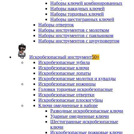
Наборы ключей комбинированных
Наборы накидных ключей
Наборы торцевых ключей
Наборы шестигранных ключей
Наборы отверток
Наборы инструментов с молотком
Наборы инструментов с паяльником
Наборы инструментов с шуруповертом
Искробезопасный инструмент
50+
Искробезопасные зубила
Искробезопасные ключи
Искробезопасные лопаты
Искробезопасные молотки и кувалды
Искробезопасные ножницы
Головки торцевые искробезопасные
Искробезопасные отвертки
Искробезопасные плоскогубцы
Ключи омедненные в наборе
Разводные искробезопасные ключи
Ударные омедненные ключи
Шестигранные искробезопасные
ключи
Искробезопасные рожковые ключи