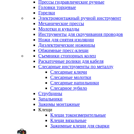
Прессы гидравлические ручные
Головки торцевые
Горелки
Электромонтажный ручной инструмент
Механические прессы
Молотки и кувалды
Инструменты для скручивания проводов
Ножи для снятия изоляции
Диэлектрические ножницы
Обжимные пресс-клещи
Съемники стопорных колец
Раскаточные ролики для кабеля
Слесарные инструменты по металлу
Слесарные ключи
Слесарные молотки
Слесарные напильники
Слесарное зубило
Струбцины
Запальники
Зажимы монтажные
Клещи
Клещи токоизмерительные
Клещи вязальные
Зажимные клещи для сварки