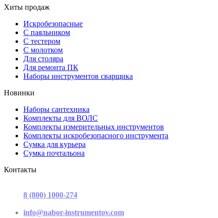
Хиты продаж
Искробезопасные
С паяльником
С тестером
С молотком
Для столяра
Для ремонта ПК
Наборы инструментов сварщика
Новинки
Наборы сантехника
Комплекты для ВОЛС
Комплекты измерительных инструментов
Комплекты искробезопасного инструмента
Сумка для курьера
Сумка почтальона
Контакты
г. Москва, ул. Садовая-Триумфальная, д.16, стр. 3, офис 2
8 (800) 1000-274
(звонок бесплатный)
Пн-Пт 9.00 - 17.00
info@nabor-instrumentov.com