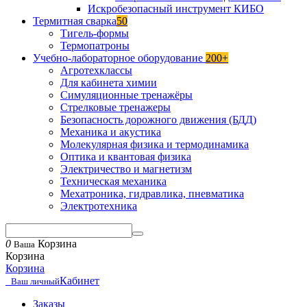
Искробезопасный инструмент КИБО
Термитная сварка
50
Тигель-формы
Термопатроны
Учебно-лабораторное оборудование
200+
Агротехклассы
Для кабинета химии
Симуляционные тренажёры
Стрелковые тренажеры
Безопасность дорожного движения (БДД)
Механика и акустика
Молекулярная физика и термодинамика
Оптика и квантовая физика
Электричество и магнетизм
Техническая механика
Мехатроника, гидравлика, пневматика
Электротехника
0
Корзина
Ваша
Корзина
Корзина
Кабинет
Ваш личный
Заказы