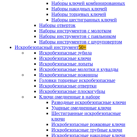
Наборы ключей комбинированных
Наборы накидных ключей
Наборы торцевых ключей
Наборы шестигранных ключей
Наборы отверток
Наборы инструментов с молотком
Наборы инструментов с паяльником
Наборы инструментов с шуруповертом
Искробезопасный инструмент
50+
Искробезопасные зубила
Искробезопасные ключи
Искробезопасные лопаты
Искробезопасные молотки и кувалды
Искробезопасные ножницы
Головки торцевые искробезопасные
Искробезопасные отвертки
Искробезопасные плоскогубцы
Ключи омедненные в наборе
Разводные искробезопасные ключи
Ударные омедненные ключи
Шестигранные искробезопасные
ключи
Искробезопасные рожковые ключи
Искробезопасные трубные ключи
Искробезопасные накидные ключи