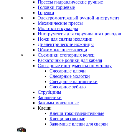
Прессы гидравлические ручные
Головки торцевые
Горелки
Электромонтажный ручной инструмент
Механические прессы
Молотки и кувалды
Инструменты для скручивания проводов
Ножи для снятия изоляции
Диэлектрические ножницы
Обжимные пресс-клещи
Съемники стопорных колец
Раскаточные ролики для кабеля
Слесарные инструменты по металлу
Слесарные ключи
Слесарные молотки
Слесарные напильники
Слесарное зубило
Струбцины
Запальники
Зажимы монтажные
Клещи
Клещи токоизмерительные
Клещи вязальные
Зажимные клещи для сварки