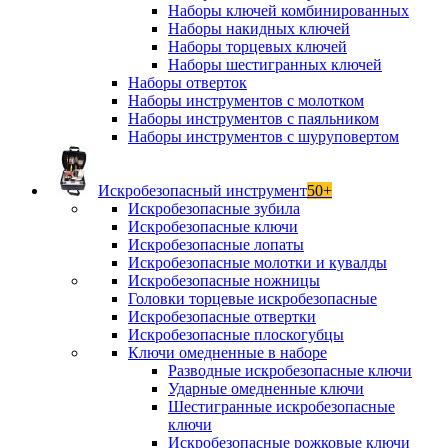
Наборы ключей комбинированных
Наборы накидных ключей
Наборы торцевых ключей
Наборы шестигранных ключей
Наборы отверток
Наборы инструментов с молотком
Наборы инструментов с паяльником
Наборы инструментов с шуруповертом
Искробезопасный инструмент
50+
Искробезопасные зубила
Искробезопасные ключи
Искробезопасные лопаты
Искробезопасные молотки и кувалды
Искробезопасные ножницы
Головки торцевые искробезопасные
Искробезопасные отвертки
Искробезопасные плоскогубцы
Ключи омедненные в наборе
Разводные искробезопасные ключи
Ударные омедненные ключи
Шестигранные искробезопасные
ключи
Искробезопасные рожковые ключи