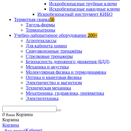
Искробезопасные трубные ключи
Искробезопасные накидные ключи
Искробезопасный инструмент КИБО
Термитная сварка
50
Тигель-формы
Термопатроны
Учебно-лабораторное оборудование
200+
Агротехклассы
Для кабинета химии
Симуляционные тренажёры
Стрелковые тренажеры
Безопасность дорожного движения (БДД)
Механика и акустика
Молекулярная физика и термодинамика
Оптика и квантовая физика
Электричество и магнетизм
Техническая механика
Мехатроника, гидравлика, пневматика
Электротехника
0
Корзина
Ваша
Корзина
Корзина
Кабинет
Ваш личный