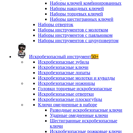
Наборы ключей комбинированных
Наборы накидных ключей
Наборы торцевых ключей
Наборы шестигранных ключей
Наборы отверток
Наборы инструментов с молотком
Наборы инструментов с паяльником
Наборы инструментов с шуруповертом
Искробезопасный инструмент
50+
Искробезопасные зубила
Искробезопасные ключи
Искробезопасные лопаты
Искробезопасные молотки и кувалды
Искробезопасные ножницы
Головки торцевые искробезопасные
Искробезопасные отвертки
Искробезопасные плоскогубцы
Ключи омедненные в наборе
Разводные искробезопасные ключи
Ударные омедненные ключи
Шестигранные искробезопасные
ключи
Искробезопасные рожковые ключи