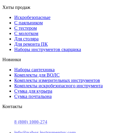
Хиты продаж
Искробезопасные
С паяльником
С тестером
С молотком
Для столяра
Для ремонта ПК
Наборы инструментов сварщика
Новинки
Наборы сантехника
Комплекты для ВОЛС
Комплекты измерительных инструментов
Комплекты искробезопасного инструмента
Сумка для курьера
Сумка почтальона
Контакты
г. Москва, ул. Садовая-Триумфальная, д.16, стр. 3, офис 2
8 (800) 1000-274
(звонок бесплатный)
Пн-Пт 9.00 - 17.00
info@nabor-instrumentov.com