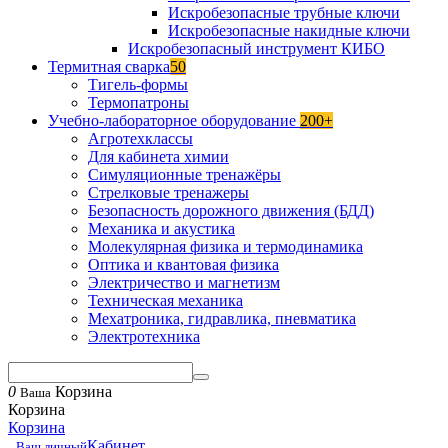
Искробезопасные трубные ключи
Искробезопасные накидные ключи
Искробезопасный инструмент КИБО
Термитная сварка
50
Тигель-формы
Термопатроны
Учебно-лабораторное оборудование
200+
Агротехклассы
Для кабинета химии
Симуляционные тренажёры
Стрелковые тренажеры
Безопасность дорожного движения (БДД)
Механика и акустика
Молекулярная физика и термодинамика
Оптика и квантовая физика
Электричество и магнетизм
Техническая механика
Мехатроника, гидравлика, пневматика
Электротехника
0
Корзина
Ваша
Корзина
Корзина
Кабинет
Ваш личный