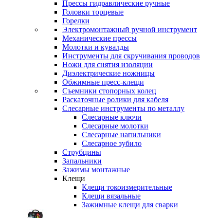
Прессы гидравлические ручные
Головки торцевые
Горелки
Электромонтажный ручной инструмент
Механические прессы
Молотки и кувалды
Инструменты для скручивания проводов
Ножи для снятия изоляции
Диэлектрические ножницы
Обжимные пресс-клещи
Съемники стопорных колец
Раскаточные ролики для кабеля
Слесарные инструменты по металлу
Слесарные ключи
Слесарные молотки
Слесарные напильники
Слесарное зубило
Струбцины
Запальники
Зажимы монтажные
Клещи
Клещи токоизмерительные
Клещи вязальные
Зажимные клещи для сварки