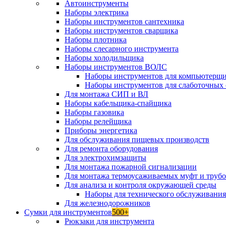
Автоинструменты
Наборы электрика
Наборы инструментов сантехника
Наборы инструментов сварщика
Наборы плотника
Наборы слесарного инструмента
Наборы холодильщика
Наборы инструментов ВОЛС
Наборы инструментов для компьютерщ
Наборы инструментов для слаботочных 
Для монтажа СИП и ВЛ
Наборы кабельщика-спайщика
Наборы газовика
Наборы релейщика
Приборы энергетика
Для обслуживания пищевых производств
Для ремонта оборудования
Для электрохимзащиты
Для монтажа пожарной сигнализации
Для монтажа термоусаживаемых муфт и труб
Для анализа и контроля окружающей среды
Наборы для технического обслуживани
Для железнодорожников
Сумки для инструментов
500+
Рюкзаки для инструмента