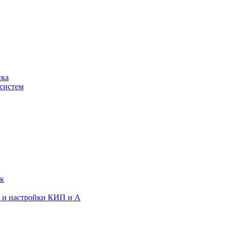
ика
систем
ок
я и настройки КИП и А