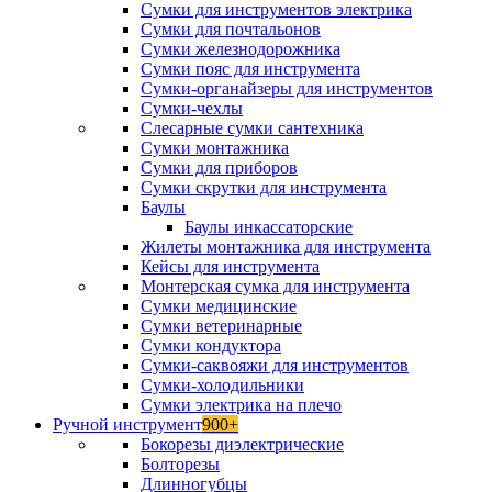
Сумки для инструментов электрика
Сумки для почтальонов
Сумки железнодорожника
Сумки пояс для инструмента
Сумки-органайзеры для инструментов
Сумки-чехлы
Слесарные сумки сантехника
Сумки монтажника
Сумки для приборов
Сумки скрутки для инструмента
Баулы
Баулы инкассаторские
Жилеты монтажника для инструмента
Кейсы для инструмента
Монтерская сумка для инструмента
Сумки медицинские
Сумки ветеринарные
Сумки кондуктора
Сумки-саквояжи для инструментов
Сумки-холодильники
Сумки электрика на плечо
Ручной инструмент
900+
Бокорезы диэлектрические
Болторезы
Длинногубцы