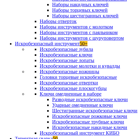
Наборы накидных ключей
Наборы торцевых ключей
Наборы шестигранных ключей
Наборы отверток
Наборы инструментов с молотком
Наборы инструментов с паяльником
Наборы инструментов с шуруповертом
Искробезопасный инструмент
50+
Искробезопасные зубила
Искробезопасные ключи
Искробезопасные лопаты
Искробезопасные молотки и кувалды
Искробезопасные ножницы
Головки торцевые искробезопасные
Искробезопасные отвертки
Искробезопасные плоскогубцы
Ключи омедненные в наборе
Разводные искробезопасные ключи
Ударные омедненные ключи
Шестигранные искробезопасные ключи
Искробезопасные рожковые ключи
Искробезопасные трубные ключи
Искробезопасные накидные ключи
Искробезопасный инструмент КИБО
Термитная сварка
50