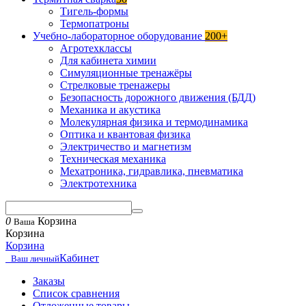
Тигель-формы
Термопатроны
Учебно-лабораторное оборудование
200+
Агротехклассы
Для кабинета химии
Симуляционные тренажёры
Стрелковые тренажеры
Безопасность дорожного движения (БДД)
Механика и акустика
Молекулярная физика и термодинамика
Оптика и квантовая физика
Электричество и магнетизм
Техническая механика
Мехатроника, гидравлика, пневматика
Электротехника
0
Корзина
Ваша
Корзина
Корзина
Кабинет
Ваш личный
Заказы
Список сравнения
Отложенные товары