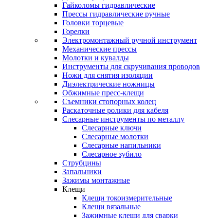
Гайколомы гидравлические
Прессы гидравлические ручные
Головки торцевые
Горелки
Электромонтажный ручной инструмент
Механические прессы
Молотки и кувалды
Инструменты для скручивания проводов
Ножи для снятия изоляции
Диэлектрические ножницы
Обжимные пресс-клещи
Съемники стопорных колец
Раскаточные ролики для кабеля
Слесарные инструменты по металлу
Слесарные ключи
Слесарные молотки
Слесарные напильники
Слесарное зубило
Струбцины
Запальники
Зажимы монтажные
Клещи
Клещи токоизмерительные
Клещи вязальные
Зажимные клещи для сварки