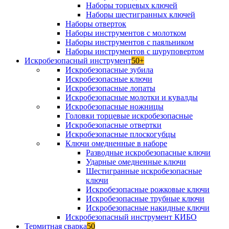
Наборы торцевых ключей
Наборы шестигранных ключей
Наборы отверток
Наборы инструментов с молотком
Наборы инструментов с паяльником
Наборы инструментов с шуруповертом
Искробезопасный инструмент
50+
Искробезопасные зубила
Искробезопасные ключи
Искробезопасные лопаты
Искробезопасные молотки и кувалды
Искробезопасные ножницы
Головки торцевые искробезопасные
Искробезопасные отвертки
Искробезопасные плоскогубцы
Ключи омедненные в наборе
Разводные искробезопасные ключи
Ударные омедненные ключи
Шестигранные искробезопасные
ключи
Искробезопасные рожковые ключи
Искробезопасные трубные ключи
Искробезопасные накидные ключи
Искробезопасный инструмент КИБО
Термитная сварка
50