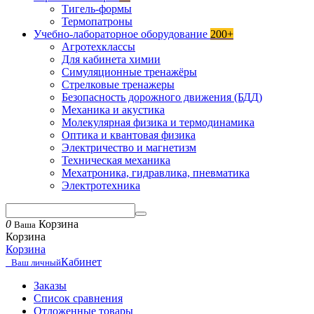
Тигель-формы
Термопатроны
Учебно-лабораторное оборудование
200+
Агротехклассы
Для кабинета химии
Симуляционные тренажёры
Стрелковые тренажеры
Безопасность дорожного движения (БДД)
Механика и акустика
Молекулярная физика и термодинамика
Оптика и квантовая физика
Электричество и магнетизм
Техническая механика
Мехатроника, гидравлика, пневматика
Электротехника
0
Корзина
Ваша
Корзина
Корзина
Кабинет
Ваш личный
Заказы
Список сравнения
Отложенные товары