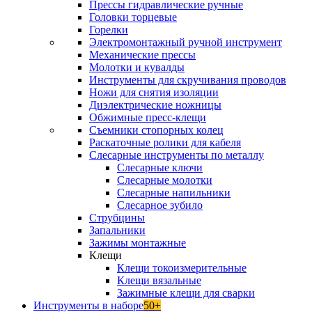
Прессы гидравлические ручные
Головки торцевые
Горелки
Электромонтажный ручной инструмент
Механические прессы
Молотки и кувалды
Инструменты для скручивания проводов
Ножи для снятия изоляции
Диэлектрические ножницы
Обжимные пресс-клещи
Съемники стопорных колец
Раскаточные ролики для кабеля
Слесарные инструменты по металлу
Слесарные ключи
Слесарные молотки
Слесарные напильники
Слесарное зубило
Струбцины
Запальники
Зажимы монтажные
Клещи
Клещи токоизмерительные
Клещи вязальные
Зажимные клещи для сварки
Инструменты в наборе
50+