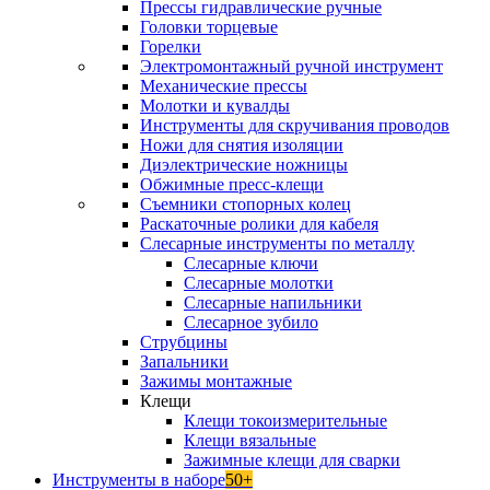
Прессы гидравлические ручные
Головки торцевые
Горелки
Электромонтажный ручной инструмент
Механические прессы
Молотки и кувалды
Инструменты для скручивания проводов
Ножи для снятия изоляции
Диэлектрические ножницы
Обжимные пресс-клещи
Съемники стопорных колец
Раскаточные ролики для кабеля
Слесарные инструменты по металлу
Слесарные ключи
Слесарные молотки
Слесарные напильники
Слесарное зубило
Струбцины
Запальники
Зажимы монтажные
Клещи
Клещи токоизмерительные
Клещи вязальные
Зажимные клещи для сварки
Инструменты в наборе
50+