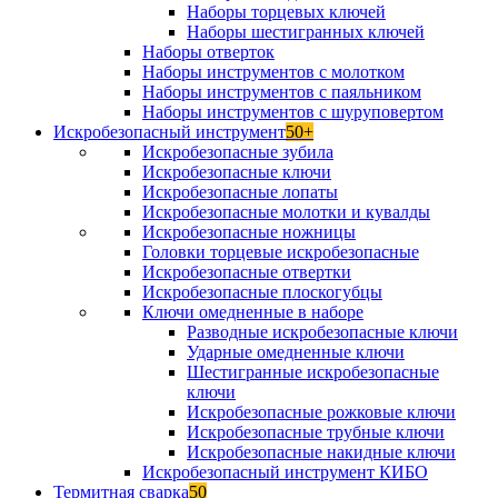
Наборы торцевых ключей
Наборы шестигранных ключей
Наборы отверток
Наборы инструментов с молотком
Наборы инструментов с паяльником
Наборы инструментов с шуруповертом
Искробезопасный инструмент
50+
Искробезопасные зубила
Искробезопасные ключи
Искробезопасные лопаты
Искробезопасные молотки и кувалды
Искробезопасные ножницы
Головки торцевые искробезопасные
Искробезопасные отвертки
Искробезопасные плоскогубцы
Ключи омедненные в наборе
Разводные искробезопасные ключи
Ударные омедненные ключи
Шестигранные искробезопасные
ключи
Искробезопасные рожковые ключи
Искробезопасные трубные ключи
Искробезопасные накидные ключи
Искробезопасный инструмент КИБО
Термитная сварка
50