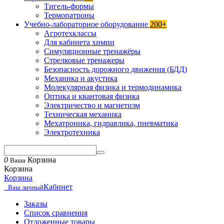
Тигель-формы
Термопатроны
Учебно-лабораторное оборудование
200+
Агротехклассы
Для кабинета химии
Симуляционные тренажёры
Стрелковые тренажеры
Безопасность дорожного движения (БДД)
Механика и акустика
Молекулярная физика и термодинамика
Оптика и квантовая физика
Электричество и магнетизм
Техническая механика
Мехатроника, гидравлика, пневматика
Электротехника
0
Корзина
Ваша
Корзина
Корзина
Кабинет
Ваш личный
Заказы
Список сравнения
Отложенные товары