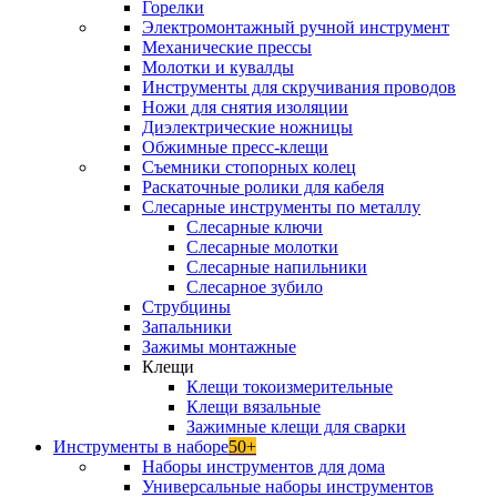
Горелки
Электромонтажный ручной инструмент
Механические прессы
Молотки и кувалды
Инструменты для скручивания проводов
Ножи для снятия изоляции
Диэлектрические ножницы
Обжимные пресс-клещи
Съемники стопорных колец
Раскаточные ролики для кабеля
Слесарные инструменты по металлу
Слесарные ключи
Слесарные молотки
Слесарные напильники
Слесарное зубило
Струбцины
Запальники
Зажимы монтажные
Клещи
Клещи токоизмерительные
Клещи вязальные
Зажимные клещи для сварки
Инструменты в наборе
50+
Наборы инструментов для дома
Универсальные наборы инструментов