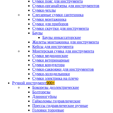
Сумки пояс для инструмента
Сумки-органайзеры для инструментов
Сумки-чехлы
Слесарные сумки сантехника
Сумки монтажника
Сумки для приборов
Сумки скрутки для инструмента
Баулы
Баулы инкассаторские
Жилеты монтажника для инструмента
Кейсы для инструмента
Монтерская сумка для инструмента
Сумки медицинские
Сумки ветеринарные
Сумки кондуктора
Сумки-саквояжи для инструментов
Сумки-холодильники
Сумки электрика на плечо
Ручной инструмент
900+
Бокорезы диэлектрические
Болторезы
Длинногубцы
Гайколомы гидравлические
Прессы гидравлические ручные
Головки торцевые