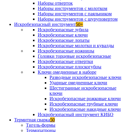
Наборы отверток
Наборы инструментов с молотком
Наборы инструментов с паяльником
Наборы инструментов с шуруповертом
Искробезопасный инструмент
50+
Искробезопасные зубила
Искробезопасные ключи
Искробезопасные лопаты
Искробезопасные молотки и кувалды
Искробезопасные ножницы
Головки торцевые искробезопасные
Искробезопасные отвертки
Искробезопасные плоскогубцы
Ключи омедненные в наборе
Разводные искробезопасные ключи
Ударные омедненные ключи
Шестигранные искробезопасные
ключи
Искробезопасные рожковые ключи
Искробезопасные трубные ключи
Искробезопасные накидные ключи
Искробезопасный инструмент КИБО
Термитная сварка
50
Тигель-формы
Термопатроны