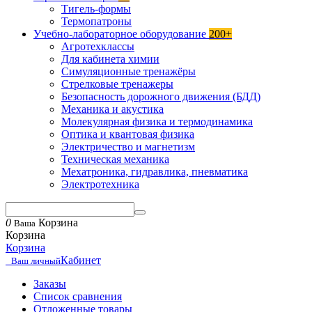
Тигель-формы
Термопатроны
Учебно-лабораторное оборудование
200+
Агротехклассы
Для кабинета химии
Симуляционные тренажёры
Стрелковые тренажеры
Безопасность дорожного движения (БДД)
Механика и акустика
Молекулярная физика и термодинамика
Оптика и квантовая физика
Электричество и магнетизм
Техническая механика
Мехатроника, гидравлика, пневматика
Электротехника
0
Корзина
Ваша
Корзина
Корзина
Кабинет
Ваш личный
Заказы
Список сравнения
Отложенные товары