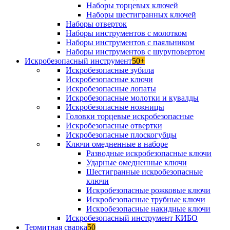
Наборы торцевых ключей
Наборы шестигранных ключей
Наборы отверток
Наборы инструментов с молотком
Наборы инструментов с паяльником
Наборы инструментов с шуруповертом
Искробезопасный инструмент
50+
Искробезопасные зубила
Искробезопасные ключи
Искробезопасные лопаты
Искробезопасные молотки и кувалды
Искробезопасные ножницы
Головки торцевые искробезопасные
Искробезопасные отвертки
Искробезопасные плоскогубцы
Ключи омедненные в наборе
Разводные искробезопасные ключи
Ударные омедненные ключи
Шестигранные искробезопасные
ключи
Искробезопасные рожковые ключи
Искробезопасные трубные ключи
Искробезопасные накидные ключи
Искробезопасный инструмент КИБО
Термитная сварка
50