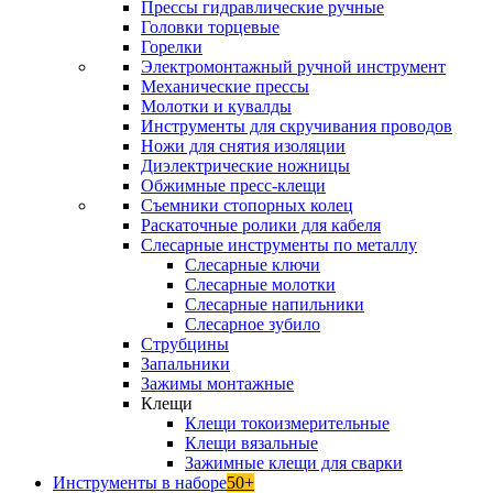
Прессы гидравлические ручные
Головки торцевые
Горелки
Электромонтажный ручной инструмент
Механические прессы
Молотки и кувалды
Инструменты для скручивания проводов
Ножи для снятия изоляции
Диэлектрические ножницы
Обжимные пресс-клещи
Съемники стопорных колец
Раскаточные ролики для кабеля
Слесарные инструменты по металлу
Слесарные ключи
Слесарные молотки
Слесарные напильники
Слесарное зубило
Струбцины
Запальники
Зажимы монтажные
Клещи
Клещи токоизмерительные
Клещи вязальные
Зажимные клещи для сварки
Инструменты в наборе
50+