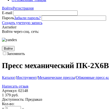
Войти
Регистрация
E-mail
Пароль
Забыли пароль?
Создать учетную запись
Антибот
Войти через соц. сеть:
Войти
Запомнить
Пресс механический ПК-2Х6
Каталог
/
Инструмент
/
Механические прессы
/
Обжимные пресс-к
Написать отзыв
Артикул:
02148
1 379
руб.
Доступность:
Предзаказ
Кол-во:
+
−