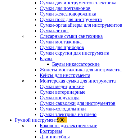
Сумки для инструментов электрика
Сумки для почтальонов
Сумки железнодорожника
Сумки пояс для инструмента
Сумки-органайзеры для инструментов
Сумки-чехлы
Слесарные сумки сантехника
Сумки монтажника
Сумки для приборов
Сумки скрутки для инструмента
Баулы
Баулы инкассаторские
Жилеты монтажника для инструмента
Кейсы для инструмента
Монтерская сумка для инструмента
Сумки медицинские
Сумки ветеринарные
Сумки кондуктора
Сумки-саквояжи для инструментов
Сумки-холодильники
Сумки электрика на плечо
Ручной инструмент
900+
Бокорезы диэлектрические
Болторезы
Длинногубцы