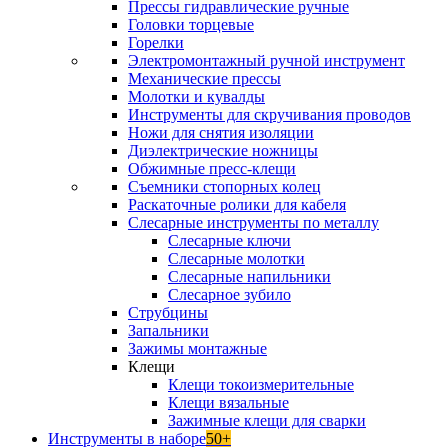
Прессы гидравлические ручные
Головки торцевые
Горелки
Электромонтажный ручной инструмент
Механические прессы
Молотки и кувалды
Инструменты для скручивания проводов
Ножи для снятия изоляции
Диэлектрические ножницы
Обжимные пресс-клещи
Съемники стопорных колец
Раскаточные ролики для кабеля
Слесарные инструменты по металлу
Слесарные ключи
Слесарные молотки
Слесарные напильники
Слесарное зубило
Струбцины
Запальники
Зажимы монтажные
Клещи
Клещи токоизмерительные
Клещи вязальные
Зажимные клещи для сварки
Инструменты в наборе
50+