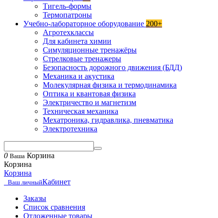
Тигель-формы
Термопатроны
Учебно-лабораторное оборудование
200+
Агротехклассы
Для кабинета химии
Симуляционные тренажёры
Стрелковые тренажеры
Безопасность дорожного движения (БДД)
Механика и акустика
Молекулярная физика и термодинамика
Оптика и квантовая физика
Электричество и магнетизм
Техническая механика
Мехатроника, гидравлика, пневматика
Электротехника
0
Корзина
Ваша
Корзина
Корзина
Кабинет
Ваш личный
Заказы
Список сравнения
Отложенные товары