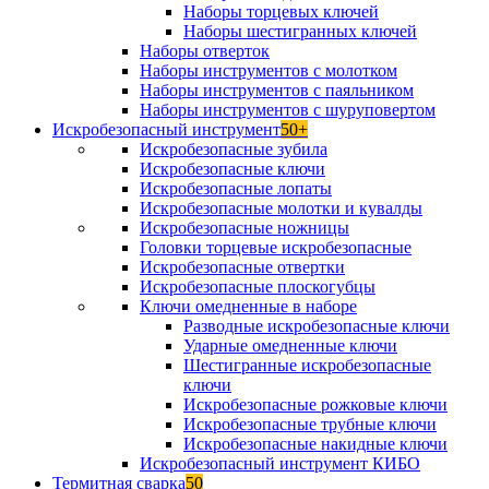
Наборы торцевых ключей
Наборы шестигранных ключей
Наборы отверток
Наборы инструментов с молотком
Наборы инструментов с паяльником
Наборы инструментов с шуруповертом
Искробезопасный инструмент
50+
Искробезопасные зубила
Искробезопасные ключи
Искробезопасные лопаты
Искробезопасные молотки и кувалды
Искробезопасные ножницы
Головки торцевые искробезопасные
Искробезопасные отвертки
Искробезопасные плоскогубцы
Ключи омедненные в наборе
Разводные искробезопасные ключи
Ударные омедненные ключи
Шестигранные искробезопасные
ключи
Искробезопасные рожковые ключи
Искробезопасные трубные ключи
Искробезопасные накидные ключи
Искробезопасный инструмент КИБО
Термитная сварка
50