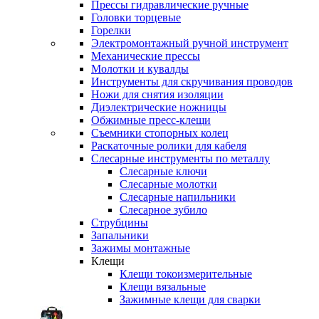
Прессы гидравлические ручные
Головки торцевые
Горелки
Электромонтажный ручной инструмент
Механические прессы
Молотки и кувалды
Инструменты для скручивания проводов
Ножи для снятия изоляции
Диэлектрические ножницы
Обжимные пресс-клещи
Съемники стопорных колец
Раскаточные ролики для кабеля
Слесарные инструменты по металлу
Слесарные ключи
Слесарные молотки
Слесарные напильники
Слесарное зубило
Струбцины
Запальники
Зажимы монтажные
Клещи
Клещи токоизмерительные
Клещи вязальные
Зажимные клещи для сварки