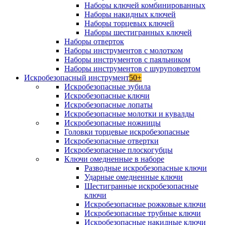
Наборы ключей комбинированных
Наборы накидных ключей
Наборы торцевых ключей
Наборы шестигранных ключей
Наборы отверток
Наборы инструментов с молотком
Наборы инструментов с паяльником
Наборы инструментов с шуруповертом
Искробезопасный инструмент
50+
Искробезопасные зубила
Искробезопасные ключи
Искробезопасные лопаты
Искробезопасные молотки и кувалды
Искробезопасные ножницы
Головки торцевые искробезопасные
Искробезопасные отвертки
Искробезопасные плоскогубцы
Ключи омедненные в наборе
Разводные искробезопасные ключи
Ударные омедненные ключи
Шестигранные искробезопасные
ключи
Искробезопасные рожковые ключи
Искробезопасные трубные ключи
Искробезопасные накидные ключи