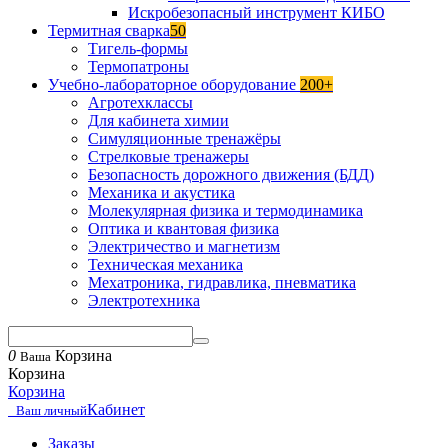
Искробезопасный инструмент КИБО
Термитная сварка
50
Тигель-формы
Термопатроны
Учебно-лабораторное оборудование
200+
Агротехклассы
Для кабинета химии
Симуляционные тренажёры
Стрелковые тренажеры
Безопасность дорожного движения (БДД)
Механика и акустика
Молекулярная физика и термодинамика
Оптика и квантовая физика
Электричество и магнетизм
Техническая механика
Мехатроника, гидравлика, пневматика
Электротехника
0
Корзина
Ваша
Корзина
Корзина
Кабинет
Ваш личный
Заказы