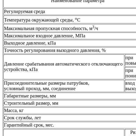
Наименование параметра
Регулируемая среда
о
Температура окружающей среды,
С
3
Максимальная пропускная способность, м
/ч
Максимальное входное давление, МПа
Выходное давление, кПа
Точность регулирования выходного давления, %
при
пов
Давление срабатывания автоматического отключающего
устройства, кПа
при
пон
Присоединительные размеры патрубков,
вход
условный проход, мм, соединение
выхо
Габаритные размеры, мм
Строительный размер, мм
Масса, кг
Срок службы, лет
Гарантийный срок, мес.
Рв