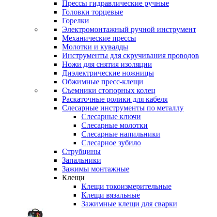
Прессы гидравлические ручные
Головки торцевые
Горелки
Электромонтажный ручной инструмент
Механические прессы
Молотки и кувалды
Инструменты для скручивания проводов
Ножи для снятия изоляции
Диэлектрические ножницы
Обжимные пресс-клещи
Съемники стопорных колец
Раскаточные ролики для кабеля
Слесарные инструменты по металлу
Слесарные ключи
Слесарные молотки
Слесарные напильники
Слесарное зубило
Струбцины
Запальники
Зажимы монтажные
Клещи
Клещи токоизмерительные
Клещи вязальные
Зажимные клещи для сварки