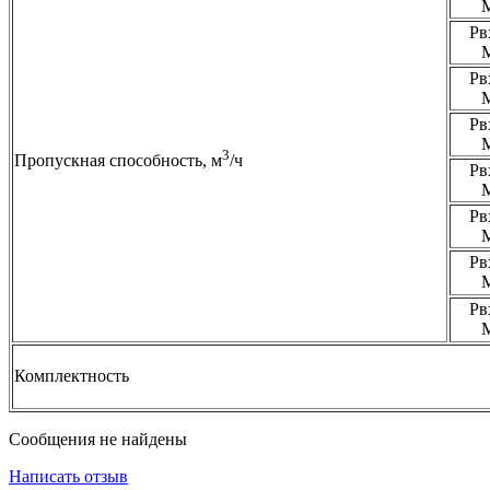
Рв
Рв
Рв
3
Пропускная способность, м
/ч
Рв
Рв
Рв
Рв
Комплектность
Сообщения не найдены
Написать отзыв