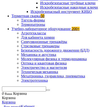
Искробезопасные трубные ключи
Искробезопасные накидные ключи
Искробезопасный инструмент КИБО
Термитная сварка
50
Тигель-формы
Термопатроны
Учебно-лабораторное оборудование
200+
Агротехклассы
Для кабинета химии
Симуляционные тренажёры
Стрелковые тренажеры
Безопасность дорожного движения (БДД)
Механика и акустика
Молекулярная физика и термодинамика
Оптика и квантовая физика
Электричество и магнетизм
Техническая механика
Мехатроника, гидравлика, пневматика
Электротехника
0
Корзина
Ваша
Корзина
Корзина
Кабинет
Ваш личный