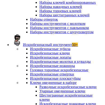
Наборы ключей комбинированных
Наборы накидных ключей
Наборы торцевых ключей
Наборы шестигранных ключей
Наборы отверток
Наборы инструментов с молотком
Наборы инструментов с паяльником
Наборы инструментов с шуруповертом
Искробезопасный инструмент
50+
Искробезопасные зубила
Искробезопасные ключи
Искробезопасные лопаты
Искробезопасные молотки и кувалды
Искробезопасные ножницы
Головки торцевые искробезопасные
Искробезопасные отвертки
Искробезопасные плоскогубцы
Ключи омедненные в наборе
Разводные искробезопасные ключи
Ударные омедненные ключи
Шестигранные искробезопасные
ключи
Искробезопасные рожковые ключи