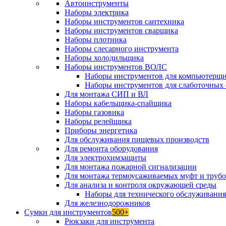
Автоинструменты
Наборы электрика
Наборы инструментов сантехника
Наборы инструментов сварщика
Наборы плотника
Наборы слесарного инструмента
Наборы холодильщика
Наборы инструментов ВОЛС
Наборы инструментов для компьютерщ
Наборы инструментов для слаботочных 
Для монтажа СИП и ВЛ
Наборы кабельщика-спайщика
Наборы газовика
Наборы релейщика
Приборы энергетика
Для обслуживания пищевых производств
Для ремонта оборудования
Для электрохимзащиты
Для монтажа пожарной сигнализации
Для монтажа термоусаживаемых муфт и труб
Для анализа и контроля окружающей среды
Наборы для технического обслуживани
Для железнодорожников
Сумки для инструментов
500+
Рюкзаки для инструмента