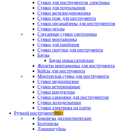
Сумки для инструментов электрика
Сумки для почтальонов
Сумки железнодорожника
Сумки пояс для инструмента
Сумки-органайзеры для инструментов
Сумки-чехлы
Слесарные сумки сантехника
Сумки монтажника
Сумки для приборов
Сумки скрутки для инструмента
Баулы
Баулы инкассаторские
Жилеты монтажника для инструмента
Кейсы для инструмента
Монтерская сумка для инструмента
Сумки медицинские
Сумки ветеринарные
Сумки кондуктора
Сумки-саквояжи для инструментов
Сумки-холодильники
Сумки электрика на плечо
Ручной инструмент
900+
Бокорезы диэлектрические
Болторезы
Длинногубцы