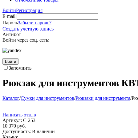
Войти
Регистрация
E-mail
Пароль
Забыли пароль?
Создать учетную запись
Антибот
Войти через соц. сеть:
Войти
Запомнить
Рюкзак для инструментов КВ
Каталог
/
Сумки для инструментов
/
Рюкзаки для инструмента
/
Рю
Написать отзыв
Артикул:
С-253
10 370
руб.
Доступность:
В наличии
Кол-во: