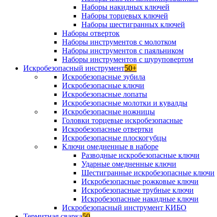
Наборы накидных ключей
Наборы торцевых ключей
Наборы шестигранных ключей
Наборы отверток
Наборы инструментов с молотком
Наборы инструментов с паяльником
Наборы инструментов с шуруповертом
Искробезопасный инструмент
50+
Искробезопасные зубила
Искробезопасные ключи
Искробезопасные лопаты
Искробезопасные молотки и кувалды
Искробезопасные ножницы
Головки торцевые искробезопасные
Искробезопасные отвертки
Искробезопасные плоскогубцы
Ключи омедненные в наборе
Разводные искробезопасные ключи
Ударные омедненные ключи
Шестигранные искробезопасные ключи
Искробезопасные рожковые ключи
Искробезопасные трубные ключи
Искробезопасные накидные ключи
Искробезопасный инструмент КИБО
Термитная сварка
50