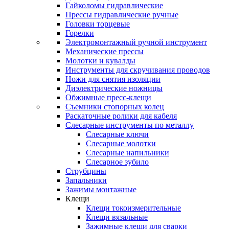
Гайколомы гидравлические
Прессы гидравлические ручные
Головки торцевые
Горелки
Электромонтажный ручной инструмент
Механические прессы
Молотки и кувалды
Инструменты для скручивания проводов
Ножи для снятия изоляции
Диэлектрические ножницы
Обжимные пресс-клещи
Съемники стопорных колец
Раскаточные ролики для кабеля
Слесарные инструменты по металлу
Слесарные ключи
Слесарные молотки
Слесарные напильники
Слесарное зубило
Струбцины
Запальники
Зажимы монтажные
Клещи
Клещи токоизмерительные
Клещи вязальные
Зажимные клещи для сварки