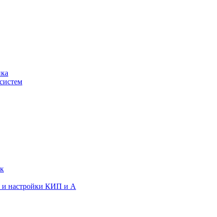
ика
систем
ок
я и настройки КИП и А