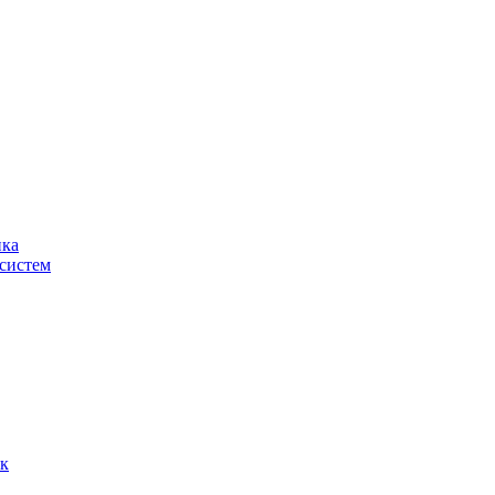
ика
систем
ок