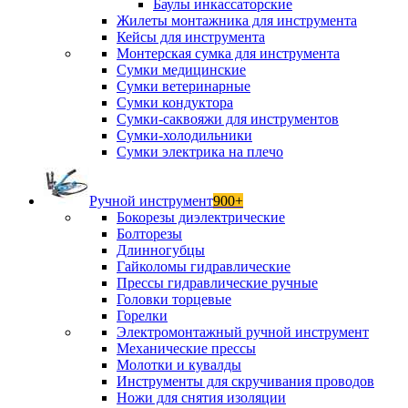
Баулы инкассаторские
Жилеты монтажника для инструмента
Кейсы для инструмента
Монтерская сумка для инструмента
Сумки медицинские
Сумки ветеринарные
Сумки кондуктора
Сумки-саквояжи для инструментов
Сумки-холодильники
Сумки электрика на плечо
Ручной инструмент
900+
Бокорезы диэлектрические
Болторезы
Длинногубцы
Гайколомы гидравлические
Прессы гидравлические ручные
Головки торцевые
Горелки
Электромонтажный ручной инструмент
Механические прессы
Молотки и кувалды
Инструменты для скручивания проводов
Ножи для снятия изоляции