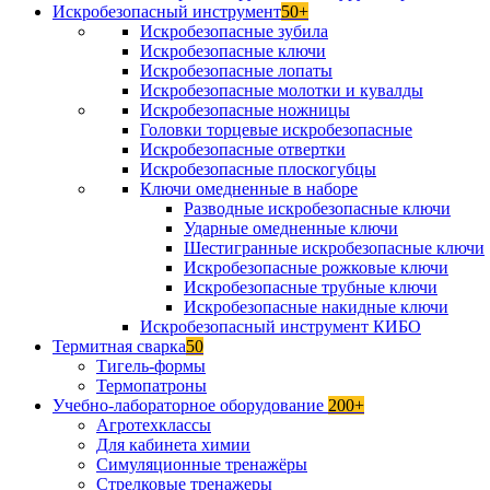
Искробезопасный инструмент
50+
Искробезопасные зубила
Искробезопасные ключи
Искробезопасные лопаты
Искробезопасные молотки и кувалды
Искробезопасные ножницы
Головки торцевые искробезопасные
Искробезопасные отвертки
Искробезопасные плоскогубцы
Ключи омедненные в наборе
Разводные искробезопасные ключи
Ударные омедненные ключи
Шестигранные искробезопасные ключи
Искробезопасные рожковые ключи
Искробезопасные трубные ключи
Искробезопасные накидные ключи
Искробезопасный инструмент КИБО
Термитная сварка
50
Тигель-формы
Термопатроны
Учебно-лабораторное оборудование
200+
Агротехклассы
Для кабинета химии
Симуляционные тренажёры
Стрелковые тренажеры