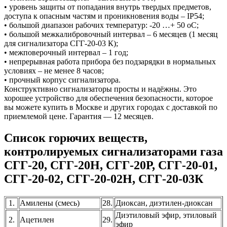
• уровень защиты от попадания внутрь твердых предметов,
доступа к опасным частям и проникновения воды – IP54;
• большой диапазон рабочих температур: -20 …+ 50 оС;
• большой межкалибровочный интервал – 6 месяцев (1 месяц
для сигнализатора СГГ-20-03 К);
• межповерочный интервал – 1 год;
• непрерывная работа прибора без подзарядки в нормальных
условиях – не менее 8 часов;
• прочный корпус сигнализатора.
Конструктивно сигнализаторы просты и надёжны. Это
хорошее устройство для обеспечения безопасности, которое
вы можете купить в Москве и других городах с доставкой по
приемлемой цене. Гарантия — 12 месяцев.
Список горючих веществ,
контролируемых сигнализаторами газа
СГГ-20, СГГ-20Н, СГГ-20Р, СГГ-20-01,
СГГ-20-02, СГГ-20-02Н, СГГ-20-03К
1.
Амилены (смесь)
28.
Диоксан, диэтилен-диоксан
Диэтиловый эфир, этиловый
2.
Ацетилен
29.
эфир