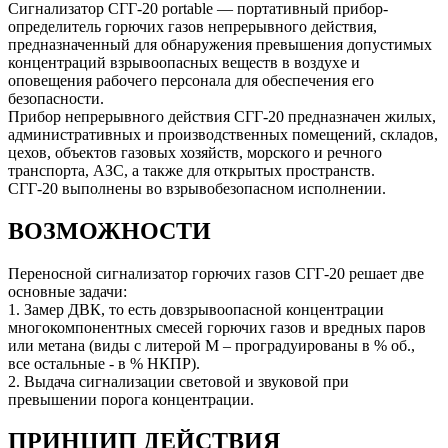
Сигнализатор СГГ-20 portable — портативный прибор-
определитель горючих газов непрерывного действия,
предназначенный для обнаружения превышения допустимых
концентраций взрывоопасных веществ в воздухе и
оповещения рабочего персонала для обеспечения его
безопасности.
Прибор непрерывного действия СГГ-20 предназначен жилых,
административных и производственных помещений, складов,
цехов, объектов газовых хозяйств, морского и речного
транспорта, АЗС, а также для открытых пространств.
СГГ-20 выполнены во взрывобезопасном исполнении.
ВОЗМОЖНОСТИ
Переносной сигнализатор горючих газов СГГ-20 решает две
основные задачи:
1. Замер ДВК, то есть довзрывоопасной концентрации
многокомпонентных смесей горючих газов и вредных паров
или метана (виды с литерой М – проградуированы в % об.,
все остальные - в % НКПР).
2. Выдача сигнализации световой и звуковой при
превышении порога концентрации.
ПРИНЦИП ДЕЙСТВИЯ