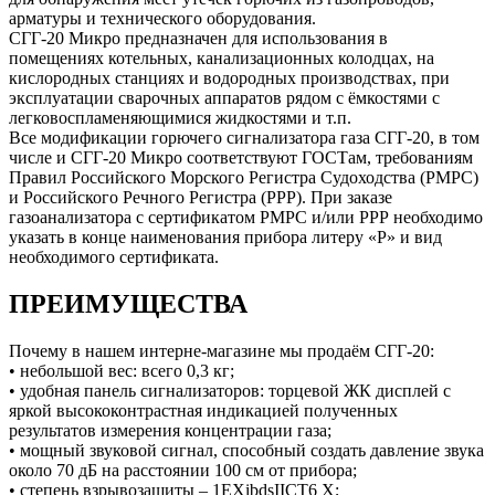
арматуры и технического оборудования.
СГГ-20 Микро предназначен для использования в
помещениях котельных, канализационных колодцах, на
кислородных станциях и водородных производствах, при
эксплуатации сварочных аппаратов рядом с ёмкостями с
легковоспламеняющимися жидкостями и т.п.
Все модификации горючего сигнализатора газа СГГ-20, в том
числе и СГГ-20 Микро соответствуют ГОСТам, требованиям
Правил Российского Морского Регистра Судоходства (РМРС)
и Российского Речного Регистра (РРР). При заказе
газоанализатора с сертификатом РМРС и/или РРР необходимо
указать в конце наименования прибора литеру «Р» и вид
необходимого сертификата.
ПРЕИМУЩЕСТВА
Почему в нашем интерне-магазине мы продаём СГГ-20:
• небольшой вес: всего 0,3 кг;
• удобная панель сигнализаторов: торцевой ЖК дисплей с
яркой высококонтрастная индикацией полученных
результатов измерения концентрации газа;
• мощный звуковой сигнал, способный создать давление звука
около 70 дБ на расстоянии 100 см от прибора;
• степень взрывозащиты – 1EXibdsIICT6 X;