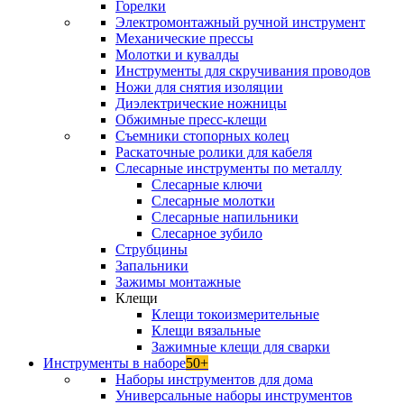
Горелки
Электромонтажный ручной инструмент
Механические прессы
Молотки и кувалды
Инструменты для скручивания проводов
Ножи для снятия изоляции
Диэлектрические ножницы
Обжимные пресс-клещи
Съемники стопорных колец
Раскаточные ролики для кабеля
Слесарные инструменты по металлу
Слесарные ключи
Слесарные молотки
Слесарные напильники
Слесарное зубило
Струбцины
Запальники
Зажимы монтажные
Клещи
Клещи токоизмерительные
Клещи вязальные
Зажимные клещи для сварки
Инструменты в наборе
50+
Наборы инструментов для дома
Универсальные наборы инструментов