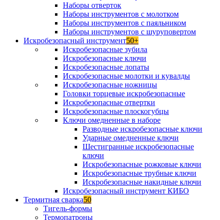
Наборы отверток
Наборы инструментов с молотком
Наборы инструментов с паяльником
Наборы инструментов с шуруповертом
Искробезопасный инструмент
50+
Искробезопасные зубила
Искробезопасные ключи
Искробезопасные лопаты
Искробезопасные молотки и кувалды
Искробезопасные ножницы
Головки торцевые искробезопасные
Искробезопасные отвертки
Искробезопасные плоскогубцы
Ключи омедненные в наборе
Разводные искробезопасные ключи
Ударные омедненные ключи
Шестигранные искробезопасные
ключи
Искробезопасные рожковые ключи
Искробезопасные трубные ключи
Искробезопасные накидные ключи
Искробезопасный инструмент КИБО
Термитная сварка
50
Тигель-формы
Термопатроны