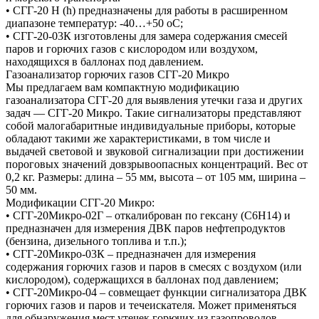
• СГГ-20 Н (h) предназначены для работы в расширенном
диапазоне температур: -40…+50 оС;
• СГГ-20-03К изготовлены для замера содержания смесей
паров и горючих газов с кислородом или воздухом,
находящихся в баллонах под давлением.
Газоанализатор горючих газов СГГ-20 Микро
Мы предлагаем вам компактную модификацию
газоанализатора СГГ-20 для выявления утечки газа и других
задач — СГГ-20 Микро. Такие сигнализаторы представляют
собой малогабаритные индивидуальные приборы, которые
обладают такими же характеристиками, в том числе и
выдачей световой и звуковой сигнализации при достижении
пороговых значений довзрывоопасных концентраций. Вес от
0,2 кг. Размеры: длина – 55 мм, высота – от 105 мм, ширина –
50 мм.
Модификации СГГ-20 Микро:
• СГГ-20Микро-02Г – откалиброван по гексану (С6Н14) и
предназначен для измерения ДВК паров нефтепродуктов
(бензина, дизельного топлива и т.п.);
• СГГ-20Микро-03К – предназначен для измерения
содержания горючих газов и паров в смесях с воздухом (или
кислородом), содержащихся в баллонах под давлением;
• СГГ-20Микро-04 – совмещает функции сигнализатора ДВК
горючих газов и паров и течеискателя. Может применяться
для обнаружения мест утечек горючих из газопроводов,