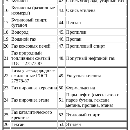
15.
Бутилен
42.
Окись углерода, угарный газ
Бутилены (различные
16.
43.
Окись этилена
изомеры)
Бутиловый спирт,
17.
44.
Пентан
бутанол
18.
Водород
45.
Пропилен
19.
Водяной газ
46.
Пропан
20.
Газ коксовых печей
47.
Пропиловый спирт
Газ природный
21.
топливный сжатый
48.
Попутный нефтяной газ
ГОСТ 27577-87
Газы углеводородные
22.
сжиженные ГОСТ
49.
Уксусная кислота
27578-87
23.
Газ пиролиза керосина
50.
Формальдегид
Пары нефти (смесь газов и
24.
Газ пиролиза этана
51.
паров бутана, гексана,
метана, пропана, этана)
Газ каталитического
25.
52.
Этиловый спирт
крекинга
26.
Гексан
53.
Этилен