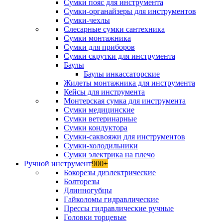
Сумки пояс для инструмента
Сумки-органайзеры для инструментов
Сумки-чехлы
Слесарные сумки сантехника
Сумки монтажника
Сумки для приборов
Сумки скрутки для инструмента
Баулы
Баулы инкассаторские
Жилеты монтажника для инструмента
Кейсы для инструмента
Монтерская сумка для инструмента
Сумки медицинские
Сумки ветеринарные
Сумки кондуктора
Сумки-саквояжи для инструментов
Сумки-холодильники
Сумки электрика на плечо
Ручной инструмент
900+
Бокорезы диэлектрические
Болторезы
Длинногубцы
Гайколомы гидравлические
Прессы гидравлические ручные
Головки торцевые