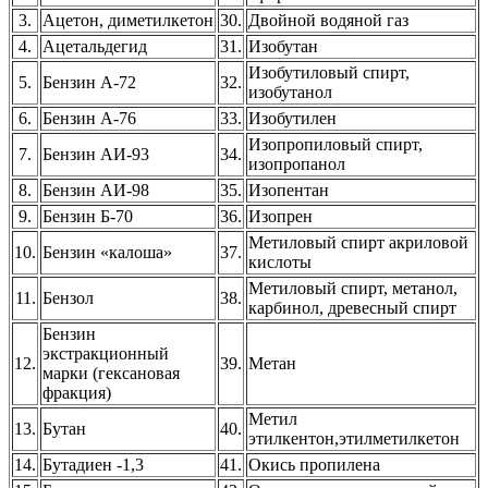
3.
Ацетон, диметилкетон
30.
Двойной водяной газ
4.
Ацетальдегид
31.
Изобутан
Изобутиловый спирт,
5.
Бензин А-72
32.
изобутанол
6.
Бензин А-76
33.
Изобутилен
Изопропиловый спирт,
7.
Бензин АИ-93
34.
изопропанол
8.
Бензин АИ-98
35.
Изопентан
9.
Бензин Б-70
36.
Изопрен
Метиловый спирт акриловой
10.
Бензин «калоша»
37.
кислоты
Метиловый спирт, метанол,
11.
Бензол
38.
карбинол, древесный спирт
Бензин
экстракционный
12.
39.
Метан
марки (гексановая
фракция)
Метил
13.
Бутан
40.
этилкентон,этилметилкетон
14.
Бутадиен -1,3
41.
Окись пропилена