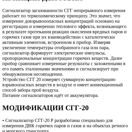
Сигнализатор загазованности СГГ непрерывного измерения
работает по термохимическому принципу. Это значит, что
измерение довзрывооопасных концентраций основано на
регистрации и измерении теплового эффекта, возникающего
в результате протекания реакции окисления вредных паров и
горючих газов при их взаимодействии с каталитически
активным элементом, встроенном в прибор. Измеряя
увеличение температуры отобранного газа или пара,
сигнализатор формирует электрические импульсы,
пропорциональные концентрации горючих веществ. Далее
прибор сравнивает измеренные результаты с заложенными в
его память эталонными значениями и сигнализирует при
обнаруженном несовпадении.
Устройство СГГ 20 измеряет суммарную концентрацию
взрывоопасных веществ в воздухе и имеет конвекционный
способ забора проб воздуха.
Питание сигнализаторов идёт от аккумулятора.
МОДИФИКАЦИИ СГГ-20
• Сигнализатор СГГ-20 Р разработаны специально для
измерения ДВК горючих паров и газов и на объектах речного
и морского транспорта.