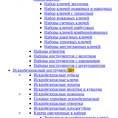
Набор ключей звездочек
Набор ключей рожковых и накидных
Набор ключей с трещоткой
Набор рожковых ключей
Наборы гаечных ключей
Наборы ключей имбусовых
Наборы ключей комбинированных
Наборы накидных ключей
Наборы торцевых ключей
Наборы шестигранных ключей
Наборы отверток
Наборы инструментов с молотком
Наборы инструментов с паяльником
Наборы инструментов с шуруповертом
Искробезопасный инструмент
50+
Искробезопасные зубила
Искробезопасные ключи
Искробезопасные лопаты
Искробезопасные молотки и кувалды
Искробезопасные ножницы
Головки торцевые искробезопасные
Искробезопасные отвертки
Искробезопасные плоскогубцы
Ключи омедненные в наборе
Разводные искробезопасные ключи