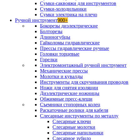
Сумки-саквояжи для инструментов
Сумки-холодильники
Сумки электрика на плечо
Ручной инструмент
900+
Бокорезы диэлектрические
Болторезы
Длинногубцы
Гайколомы гидравлические
Прессы гидравлические ручные
Головки торцевые
Горелки
Электромонтажный ручной инструмент
Механические прессы
Молотки и кувалды
Инструменты для скручивания проводов
Ножи для снятия изоляции
Диэлектрические ножницы
Обжимные пресс-клещи
Съемники стопорных колец
Раскаточные ролики для кабеля
Слесарные инструменты по металлу
Слесарные ключи
Слесарные молотки
Слесарные напильники
Слесарное зубило