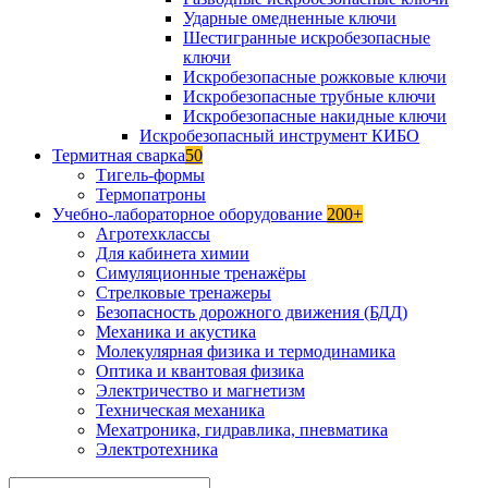
Ударные омедненные ключи
Шестигранные искробезопасные
ключи
Искробезопасные рожковые ключи
Искробезопасные трубные ключи
Искробезопасные накидные ключи
Искробезопасный инструмент КИБО
Термитная сварка
50
Тигель-формы
Термопатроны
Учебно-лабораторное оборудование
200+
Агротехклассы
Для кабинета химии
Симуляционные тренажёры
Стрелковые тренажеры
Безопасность дорожного движения (БДД)
Механика и акустика
Молекулярная физика и термодинамика
Оптика и квантовая физика
Электричество и магнетизм
Техническая механика
Мехатроника, гидравлика, пневматика
Электротехника