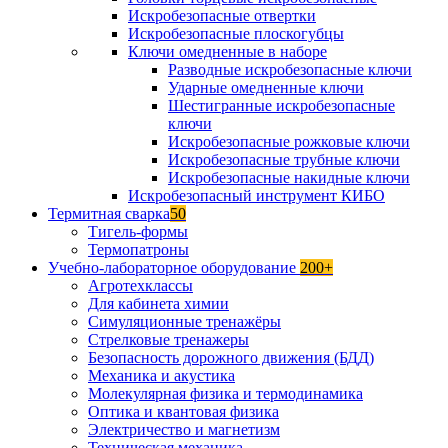
Искробезопасные отвертки
Искробезопасные плоскогубцы
Ключи омедненные в наборе
Разводные искробезопасные ключи
Ударные омедненные ключи
Шестигранные искробезопасные
ключи
Искробезопасные рожковые ключи
Искробезопасные трубные ключи
Искробезопасные накидные ключи
Искробезопасный инструмент КИБО
Термитная сварка
50
Тигель-формы
Термопатроны
Учебно-лабораторное оборудование
200+
Агротехклассы
Для кабинета химии
Симуляционные тренажёры
Стрелковые тренажеры
Безопасность дорожного движения (БДД)
Механика и акустика
Молекулярная физика и термодинамика
Оптика и квантовая физика
Электричество и магнетизм
Техническая механика