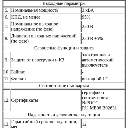
Выходные параметры
5.
Номинальная мощность
3 кВА
6.
КПД, не менее
95%
Номинальное выходное
7.
220 В
напряжение (по фазе)
Диапазон выходных напряжений
8.
220 В ±5%
(по фазе)
Сервисные функции и защита
электронная и
9.
Защита от перегрузки и КЗ
автоматический
выключатель
10.
Байпас
-
11.
Фильтр
выходной LC
Соответствие стандартам
сертификат
соответствия
12.
Сертификаты
№РОСС
RU.МЕ06.В02631
Надежность и условия эксплуатации
Гарантийный срок эксплуатации,
13.
12
мес.