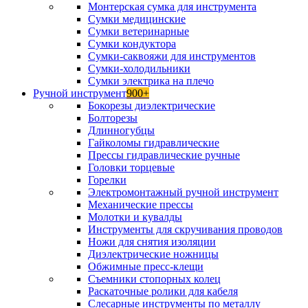
Монтерская сумка для инструмента
Сумки медицинские
Сумки ветеринарные
Сумки кондуктора
Сумки-саквояжи для инструментов
Сумки-холодильники
Сумки электрика на плечо
Ручной инструмент
900+
Бокорезы диэлектрические
Болторезы
Длинногубцы
Гайколомы гидравлические
Прессы гидравлические ручные
Головки торцевые
Горелки
Электромонтажный ручной инструмент
Механические прессы
Молотки и кувалды
Инструменты для скручивания проводов
Ножи для снятия изоляции
Диэлектрические ножницы
Обжимные пресс-клещи
Съемники стопорных колец
Раскаточные ролики для кабеля
Слесарные инструменты по металлу