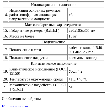
Индикация и сигнализация
Индикация основных режимов
14.
работы/цифровая индикация
+/-
напряжений и мощности
Массо-габаритные характеристики
15.
Габаритные размеры (ВхШхГ)
220х185х365 мм
16.
Масса не более
15 кг
Подключение
кабель с вилкой В40-
17.
Поключение к сети
001 40А 250УХЛ
18.
Подключение нагрузки
клеммные колодки
Климатическое исполнение
Климатическое исполнение (ГОСТ
19.
УХЛ 4.2
15150)
20.
Температура окружающей среды
+1…+40 °С
Механические воздействия (ГОСТ
21.
М1
17516.1)
Сообщения не найдены
Написать отзыв