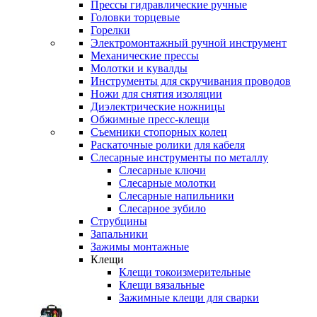
Прессы гидравлические ручные
Головки торцевые
Горелки
Электромонтажный ручной инструмент
Механические прессы
Молотки и кувалды
Инструменты для скручивания проводов
Ножи для снятия изоляции
Диэлектрические ножницы
Обжимные пресс-клещи
Съемники стопорных колец
Раскаточные ролики для кабеля
Слесарные инструменты по металлу
Слесарные ключи
Слесарные молотки
Слесарные напильники
Слесарное зубило
Струбцины
Запальники
Зажимы монтажные
Клещи
Клещи токоизмерительные
Клещи вязальные
Зажимные клещи для сварки