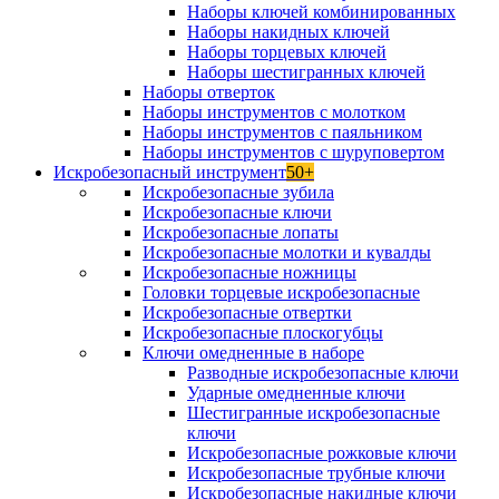
Наборы ключей комбинированных
Наборы накидных ключей
Наборы торцевых ключей
Наборы шестигранных ключей
Наборы отверток
Наборы инструментов с молотком
Наборы инструментов с паяльником
Наборы инструментов с шуруповертом
Искробезопасный инструмент
50+
Искробезопасные зубила
Искробезопасные ключи
Искробезопасные лопаты
Искробезопасные молотки и кувалды
Искробезопасные ножницы
Головки торцевые искробезопасные
Искробезопасные отвертки
Искробезопасные плоскогубцы
Ключи омедненные в наборе
Разводные искробезопасные ключи
Ударные омедненные ключи
Шестигранные искробезопасные
ключи
Искробезопасные рожковые ключи
Искробезопасные трубные ключи
Искробезопасные накидные ключи