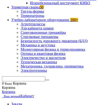
Искробезопасный инструмент КИБО
Термитная сварка
50
Тигель-формы
Термопатроны
Учебно-лабораторное оборудование
200+
Агротехклассы
Для кабинета химии
Симуляционные тренажёры
Стрелковые тренажеры
Безопасность дорожного движения (БДД)
Механика и акустика
Молекулярная физика и термодинамика
Оптика и квантовая физика
Электричество и магнетизм
Техническая механика
Мехатроника, гидравлика, пневматика
Электротехника
0
Корзина
Ваша
Корзина
Корзина
Кабинет
Ваш личный
Заказы