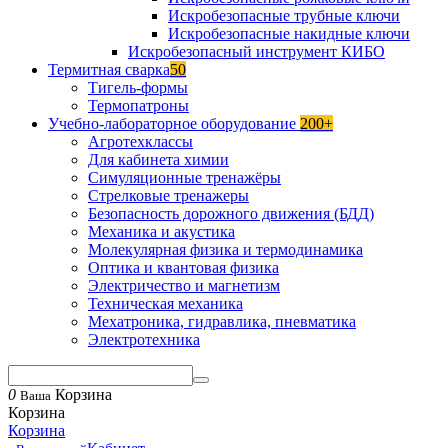
Искробезопасные трубные ключи
Искробезопасные накидные ключи
Искробезопасный инструмент КИБО
Термитная сварка
50
Тигель-формы
Термопатроны
Учебно-лабораторное оборудование
200+
Агротехклассы
Для кабинета химии
Симуляционные тренажёры
Стрелковые тренажеры
Безопасность дорожного движения (БДД)
Механика и акустика
Молекулярная физика и термодинамика
Оптика и квантовая физика
Электричество и магнетизм
Техническая механика
Мехатроника, гидравлика, пневматика
Электротехника
0
Корзина
Ваша
Корзина
Корзина