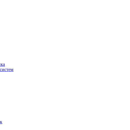
ика
систем
ок