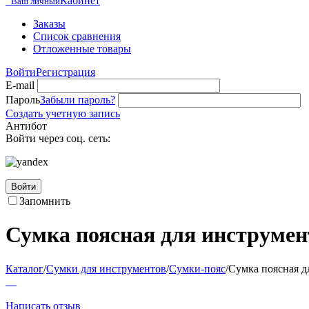
Кабинет
Ваш личный
Заказы
Список сравнения
Отложенные товары
Войти
Регистрация
E-mail
Пароль
Забыли пароль?
Создать учетную запись
Антибот
Войти через соц. сеть:
Войти
Запомнить
Сумка поясная для инструмен
Каталог
/
Сумки для инструментов
/
Сумки-пояс
/
Сумка поясная д
Написать отзыв