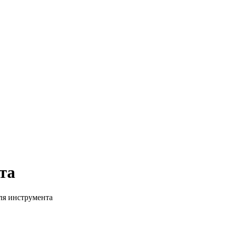
та
ля инструмента