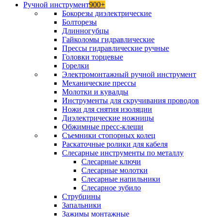
Ручной инструмент
900+
Бокорезы диэлектрические
Болторезы
Длинногубцы
Гайколомы гидравлические
Прессы гидравлические ручные
Головки торцевые
Горелки
Электромонтажный ручной инструмент
Механические прессы
Молотки и кувалды
Инструменты для скручивания проводов
Ножи для снятия изоляции
Диэлектрические ножницы
Обжимные пресс-клещи
Съемники стопорных колец
Раскаточные ролики для кабеля
Слесарные инструменты по металлу
Слесарные ключи
Слесарные молотки
Слесарные напильники
Слесарное зубило
Струбцины
Запальники
Зажимы монтажные