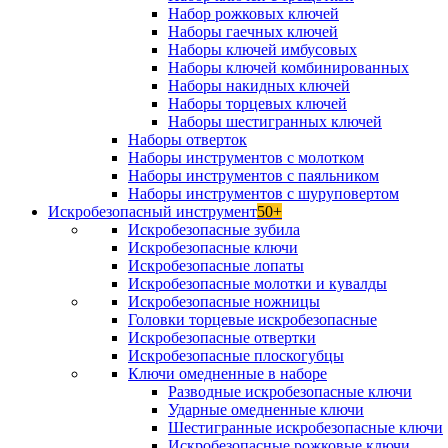
Набор рожковых ключей
Наборы гаечных ключей
Наборы ключей имбусовых
Наборы ключей комбинированных
Наборы накидных ключей
Наборы торцевых ключей
Наборы шестигранных ключей
Наборы отверток
Наборы инструментов с молотком
Наборы инструментов с паяльником
Наборы инструментов с шуруповертом
Искробезопасный инструмент
50+
Искробезопасные зубила
Искробезопасные ключи
Искробезопасные лопаты
Искробезопасные молотки и кувалды
Искробезопасные ножницы
Головки торцевые искробезопасные
Искробезопасные отвертки
Искробезопасные плоскогубцы
Ключи омедненные в наборе
Разводные искробезопасные ключи
Ударные омедненные ключи
Шестигранные искробезопасные ключи
Искробезопасные рожковые ключи