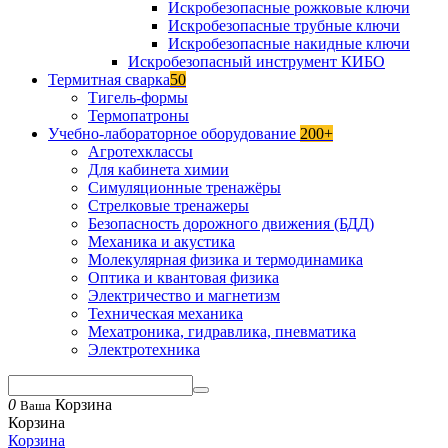
Искробезопасные рожковые ключи
Искробезопасные трубные ключи
Искробезопасные накидные ключи
Искробезопасный инструмент КИБО
Термитная сварка
50
Тигель-формы
Термопатроны
Учебно-лабораторное оборудование
200+
Агротехклассы
Для кабинета химии
Симуляционные тренажёры
Стрелковые тренажеры
Безопасность дорожного движения (БДД)
Механика и акустика
Молекулярная физика и термодинамика
Оптика и квантовая физика
Электричество и магнетизм
Техническая механика
Мехатроника, гидравлика, пневматика
Электротехника
0
Корзина
Ваша
Корзина
Корзина