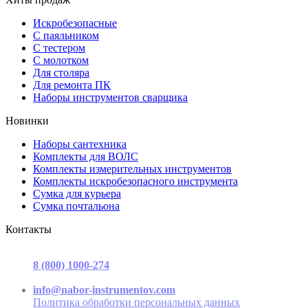
Искробезопасные
С паяльником
С тестером
С молотком
Для столяра
Для ремонта ПК
Наборы инструментов сварщика
Новинки
Наборы сантехника
Комплекты для ВОЛС
Комплекты измерительных инструментов
Комплекты искробезопасного инструмента
Сумка для курьера
Сумка почтальона
Контакты
г. Москва, ул. Садовая-Триумфальная, д.16, стр. 3, офис 2
8 (800) 1000-274
(звонок бесплатный)
Пн-Пт 9.00 - 17.00
info@nabor-instrumentov.com
Политика обработки персональных данных