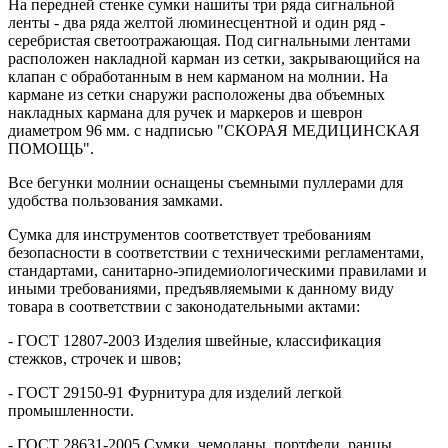
На передней стенке сумки нашиты три ряда сигнальной
ленты - два ряда желтой люминесцентной и один ряд -
серебристая светоотражающая. Под сигнальными лентами
расположен накладной карман из сетки, закрывающийся на
клапан с обработанным в нем карманом на молнии. На
кармане из сетки снаружи расположены два объемных
накладных кармана для ручек и маркеров и шеврон
диаметром 96 мм. с надписью "СКОРАЯ МЕДИЦИНСКАЯ
ПОМОЩЬ".
Все бегунки молнии оснащены съемными пуллерами для
удобства пользования замками.
Сумка для инструментов соответствует требованиям
безопасности в соответствии с техническими регламентами,
стандартами, санитарно-эпидемиологическими правилами и
иными требованиями, предъявляемыми к данному виду
товара в соответствии с законодательными актами:
- ГОСТ 12807-2003 Изделия швейные, классификация
стежков, строчек и швов;
- ГОСТ 29150-91 Фурнитура для изделий легкой
промышленности.
- ГОСТ 28631-2005 Сумки, чемоданы, портфели, ранцы,