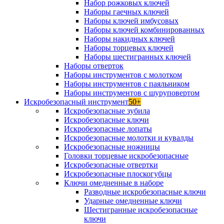
Набор рожковых ключей
Наборы гаечных ключей
Наборы ключей имбусовых
Наборы ключей комбинированных
Наборы накидных ключей
Наборы торцевых ключей
Наборы шестигранных ключей
Наборы отверток
Наборы инструментов с молотком
Наборы инструментов с паяльником
Наборы инструментов с шуруповертом
Искробезопасный инструмент
50+
Искробезопасные зубила
Искробезопасные ключи
Искробезопасные лопаты
Искробезопасные молотки и кувалды
Искробезопасные ножницы
Головки торцевые искробезопасные
Искробезопасные отвертки
Искробезопасные плоскогубцы
Ключи омедненные в наборе
Разводные искробезопасные ключи
Ударные омедненные ключи
Шестигранные искробезопасные
ключи