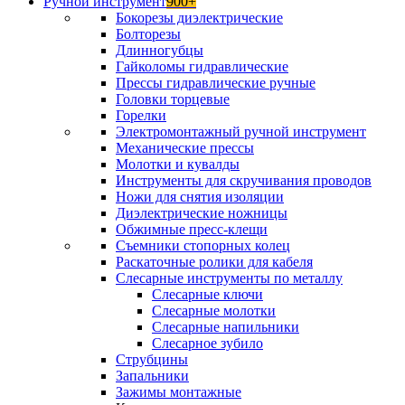
Ручной инструмент
900+
Бокорезы диэлектрические
Болторезы
Длинногубцы
Гайколомы гидравлические
Прессы гидравлические ручные
Головки торцевые
Горелки
Электромонтажный ручной инструмент
Механические прессы
Молотки и кувалды
Инструменты для скручивания проводов
Ножи для снятия изоляции
Диэлектрические ножницы
Обжимные пресс-клещи
Съемники стопорных колец
Раскаточные ролики для кабеля
Слесарные инструменты по металлу
Слесарные ключи
Слесарные молотки
Слесарные напильники
Слесарное зубило
Струбцины
Запальники
Зажимы монтажные