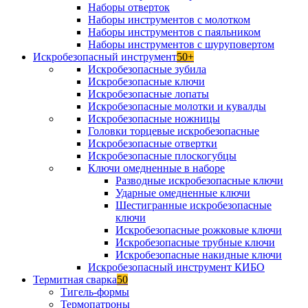
Наборы отверток
Наборы инструментов с молотком
Наборы инструментов с паяльником
Наборы инструментов с шуруповертом
Искробезопасный инструмент
50+
Искробезопасные зубила
Искробезопасные ключи
Искробезопасные лопаты
Искробезопасные молотки и кувалды
Искробезопасные ножницы
Головки торцевые искробезопасные
Искробезопасные отвертки
Искробезопасные плоскогубцы
Ключи омедненные в наборе
Разводные искробезопасные ключи
Ударные омедненные ключи
Шестигранные искробезопасные
ключи
Искробезопасные рожковые ключи
Искробезопасные трубные ключи
Искробезопасные накидные ключи
Искробезопасный инструмент КИБО
Термитная сварка
50
Тигель-формы
Термопатроны