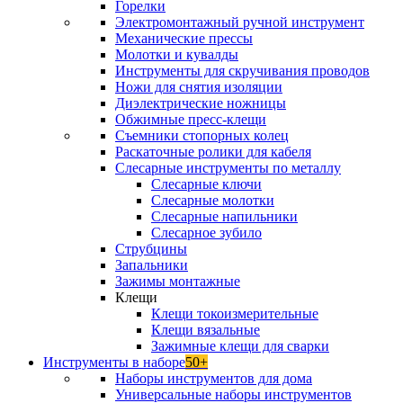
Горелки
Электромонтажный ручной инструмент
Механические прессы
Молотки и кувалды
Инструменты для скручивания проводов
Ножи для снятия изоляции
Диэлектрические ножницы
Обжимные пресс-клещи
Съемники стопорных колец
Раскаточные ролики для кабеля
Слесарные инструменты по металлу
Слесарные ключи
Слесарные молотки
Слесарные напильники
Слесарное зубило
Струбцины
Запальники
Зажимы монтажные
Клещи
Клещи токоизмерительные
Клещи вязальные
Зажимные клещи для сварки
Инструменты в наборе
50+
Наборы инструментов для дома
Универсальные наборы инструментов