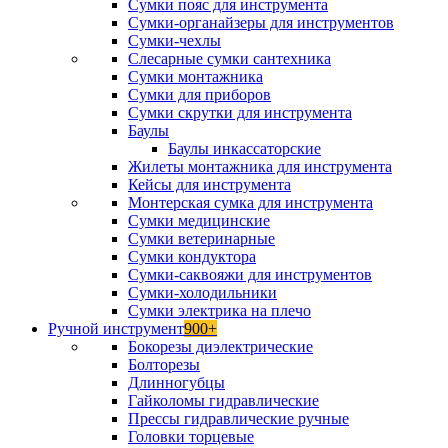
Сумки пояс для инструмента
Сумки-органайзеры для инструментов
Сумки-чехлы
Слесарные сумки сантехника
Сумки монтажника
Сумки для приборов
Сумки скрутки для инструмента
Баулы
Баулы инкассаторские
Жилеты монтажника для инструмента
Кейсы для инструмента
Монтерская сумка для инструмента
Сумки медицинские
Сумки ветеринарные
Сумки кондуктора
Сумки-саквояжи для инструментов
Сумки-холодильники
Сумки электрика на плечо
Ручной инструмент
900+
Бокорезы диэлектрические
Болторезы
Длинногубцы
Гайколомы гидравлические
Прессы гидравлические ручные
Головки торцевые