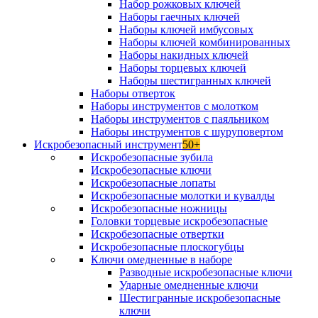
Набор рожковых ключей
Наборы гаечных ключей
Наборы ключей имбусовых
Наборы ключей комбинированных
Наборы накидных ключей
Наборы торцевых ключей
Наборы шестигранных ключей
Наборы отверток
Наборы инструментов с молотком
Наборы инструментов с паяльником
Наборы инструментов с шуруповертом
Искробезопасный инструмент
50+
Искробезопасные зубила
Искробезопасные ключи
Искробезопасные лопаты
Искробезопасные молотки и кувалды
Искробезопасные ножницы
Головки торцевые искробезопасные
Искробезопасные отвертки
Искробезопасные плоскогубцы
Ключи омедненные в наборе
Разводные искробезопасные ключи
Ударные омедненные ключи
Шестигранные искробезопасные
ключи