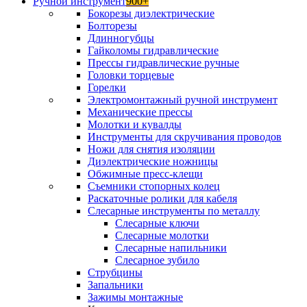
Ручной инструмент
900+
Бокорезы диэлектрические
Болторезы
Длинногубцы
Гайколомы гидравлические
Прессы гидравлические ручные
Головки торцевые
Горелки
Электромонтажный ручной инструмент
Механические прессы
Молотки и кувалды
Инструменты для скручивания проводов
Ножи для снятия изоляции
Диэлектрические ножницы
Обжимные пресс-клещи
Съемники стопорных колец
Раскаточные ролики для кабеля
Слесарные инструменты по металлу
Слесарные ключи
Слесарные молотки
Слесарные напильники
Слесарное зубило
Струбцины
Запальники
Зажимы монтажные