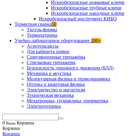
Искробезопасные рожковые ключи
Искробезопасные трубные ключи
Искробезопасные накидные ключи
Искробезопасный инструмент КИБО
Термитная сварка
50
Тигель-формы
Термопатроны
Учебно-лабораторное оборудование
200+
Агротехклассы
Для кабинета химии
Симуляционные тренажёры
Стрелковые тренажеры
Безопасность дорожного движения (БДД)
Механика и акустика
Молекулярная физика и термодинамика
Оптика и квантовая физика
Электричество и магнетизм
Техническая механика
Мехатроника, гидравлика, пневматика
Электротехника
0
Корзина
Ваша
Корзина
Корзина