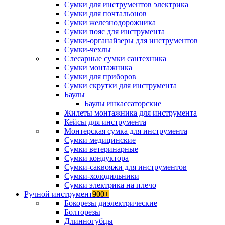
Сумки для инструментов электрика
Сумки для почтальонов
Сумки железнодорожника
Сумки пояс для инструмента
Сумки-органайзеры для инструментов
Сумки-чехлы
Слесарные сумки сантехника
Сумки монтажника
Сумки для приборов
Сумки скрутки для инструмента
Баулы
Баулы инкассаторские
Жилеты монтажника для инструмента
Кейсы для инструмента
Монтерская сумка для инструмента
Сумки медицинские
Сумки ветеринарные
Сумки кондуктора
Сумки-саквояжи для инструментов
Сумки-холодильники
Сумки электрика на плечо
Ручной инструмент
900+
Бокорезы диэлектрические
Болторезы
Длинногубцы