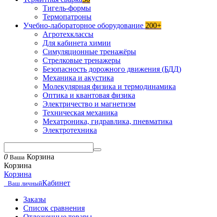
Тигель-формы
Термопатроны
Учебно-лабораторное оборудование
200+
Агротехклассы
Для кабинета химии
Симуляционные тренажёры
Стрелковые тренажеры
Безопасность дорожного движения (БДД)
Механика и акустика
Молекулярная физика и термодинамика
Оптика и квантовая физика
Электричество и магнетизм
Техническая механика
Мехатроника, гидравлика, пневматика
Электротехника
0
Корзина
Ваша
Корзина
Корзина
Кабинет
Ваш личный
Заказы
Список сравнения
Отложенные товары