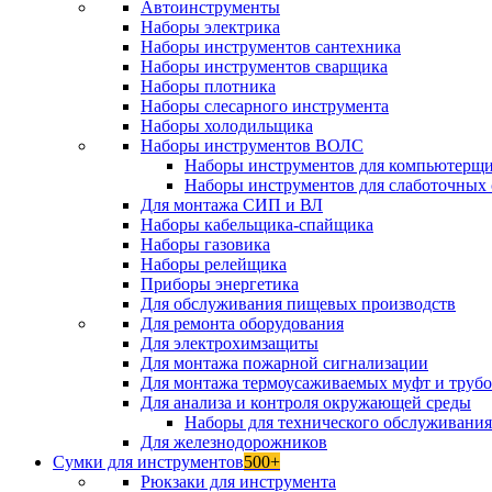
Автоинструменты
Наборы электрика
Наборы инструментов сантехника
Наборы инструментов сварщика
Наборы плотника
Наборы слесарного инструмента
Наборы холодильщика
Наборы инструментов ВОЛС
Наборы инструментов для компьютерщ
Наборы инструментов для слаботочных 
Для монтажа СИП и ВЛ
Наборы кабельщика-спайщика
Наборы газовика
Наборы релейщика
Приборы энергетика
Для обслуживания пищевых производств
Для ремонта оборудования
Для электрохимзащиты
Для монтажа пожарной сигнализации
Для монтажа термоусаживаемых муфт и труб
Для анализа и контроля окружающей среды
Наборы для технического обслуживани
Для железнодорожников
Сумки для инструментов
500+
Рюкзаки для инструмента