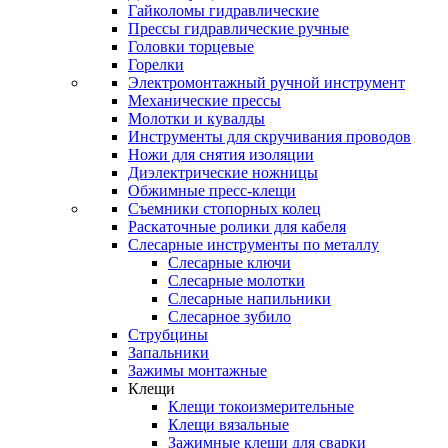
Гайколомы гидравлические
Прессы гидравлические ручные
Головки торцевые
Горелки
Электромонтажный ручной инструмент
Механические прессы
Молотки и кувалды
Инструменты для скручивания проводов
Ножи для снятия изоляции
Диэлектрические ножницы
Обжимные пресс-клещи
Съемники стопорных колец
Раскаточные ролики для кабеля
Слесарные инструменты по металлу
Слесарные ключи
Слесарные молотки
Слесарные напильники
Слесарное зубило
Струбцины
Запальники
Зажимы монтажные
Клещи
Клещи токоизмерительные
Клещи вязальные
Зажимные клещи для сварки