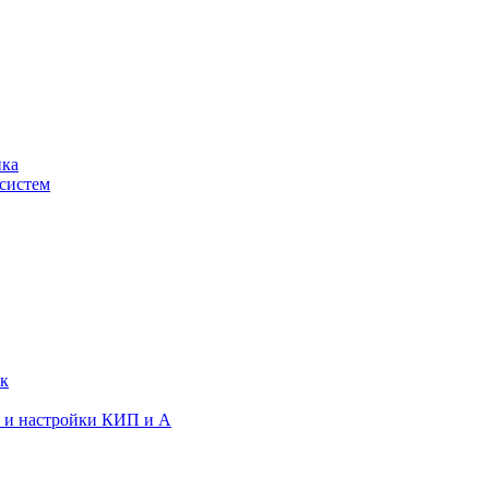
ика
систем
ок
я и настройки КИП и А