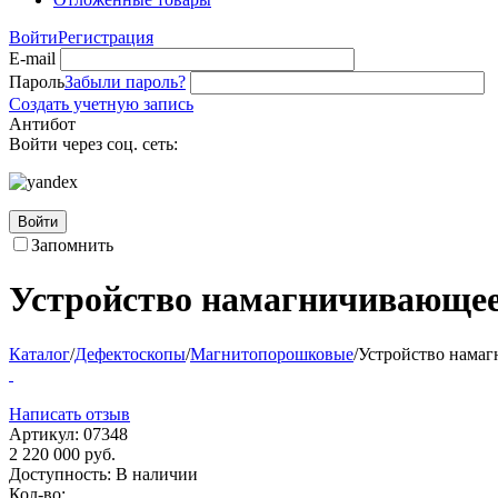
Войти
Регистрация
E-mail
Пароль
Забыли пароль?
Создать учетную запись
Антибот
Войти через соц. сеть:
Войти
Запомнить
Устройство намагничивающее
Каталог
/
Дефектоскопы
/
Магнитопорошковые
/
Устройство нама
Написать отзыв
Артикул:
07348
2 220 000
руб.
Доступность:
В наличии
Кол-во: