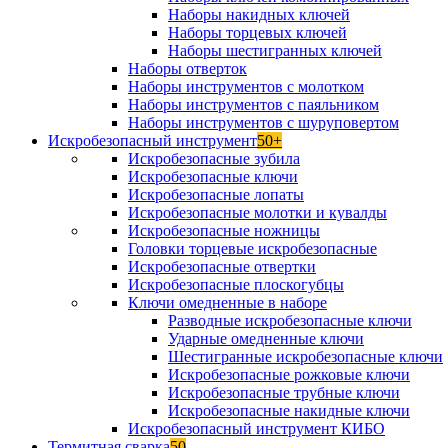
Наборы накидных ключей
Наборы торцевых ключей
Наборы шестигранных ключей
Наборы отверток
Наборы инструментов с молотком
Наборы инструментов с паяльником
Наборы инструментов с шуруповертом
Искробезопасный инструмент
50+
Искробезопасные зубила
Искробезопасные ключи
Искробезопасные лопаты
Искробезопасные молотки и кувалды
Искробезопасные ножницы
Головки торцевые искробезопасные
Искробезопасные отвертки
Искробезопасные плоскогубцы
Ключи омедненные в наборе
Разводные искробезопасные ключи
Ударные омедненные ключи
Шестигранные искробезопасные ключи
Искробезопасные рожковые ключи
Искробезопасные трубные ключи
Искробезопасные накидные ключи
Искробезопасный инструмент КИБО
Термитная сварка
50