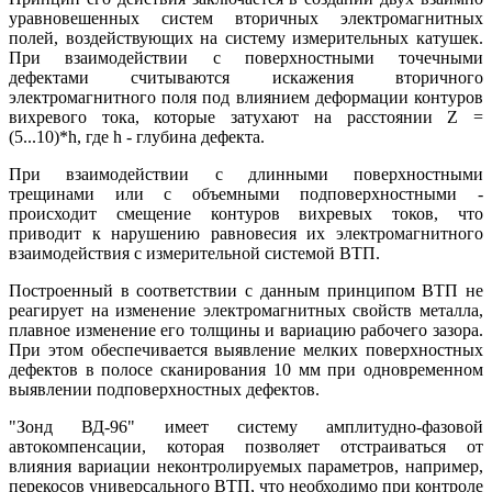
уравновешенных систем вторичных электромагнитных
полей, воздействующих на систему измерительных катушек.
При взаимодействии с поверхностными точечными
дефектами считываются искажения вторичного
электромагнитного поля под влиянием деформации контуров
вихревого тока, которые затухают на расстоянии Z =
(5...10)*h, где h - глубина дефекта.
При взаимодействии с длинными поверхностными
трещинами или с объемными подповерхностными -
происходит смещение контуров вихревых токов, что
приводит к нарушению равновесия их электромагнитного
взаимодействия с измерительной системой ВТП.
Построенный в соответствии с данным принципом ВТП не
реагирует на изменение электромагнитных свойств металла,
плавное изменение его толщины и вариацию рабочего зазора.
При этом обеспечивается выявление мелких поверхностных
дефектов в полосе сканирования 10 мм при одновременном
выявлении подповерхностных дефектов.
"Зонд ВД-96" имеет систему амплитудно-фазовой
автокомпенсации, которая позволяет отстраиваться от
влияния вариации неконтролируемых параметров, например,
перекосов универсального ВТП, что необходимо при контроле