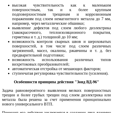
высокая чувствительность как к маленьким
поверхностным, так и к более крупным
подповерхностным трещинам и коррозионным
поражениям под слоем немагнитного металла до 7 мм,
например, через металлические обшивки;
выявление дефектов под слоем любого диэлектрика
(лакокрасочного, теплоизоляционного покрытия,
герметика и т. д.) толщиной до 10 мм;
возможность контроля сварных швов и шероховатых
поверхностей, в том числе под слоем различных
загрязнений, масел, окалины, ржавчины и т. д. без
предварительной подготовки;
возможность использования различных типов
вихретоковых преобразователей;
автоматическая отстройка от мешающих факторов;
ступенчатая регулировка чувствительности (усиления).
Особенности принципа действия "Зонд ВД-96"
Задача равновероятного выявления мелких поверхностных
трещин и более грубых трещин под слоем диэлектрика или
металла была решена за счет применения принципиально
нового универсального ВТП.
Принцип его действия заключается в создании двух взаимно