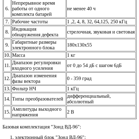
Непрерывное время
6.
работы от одного
не менее 40 ч
комплекта батарей
7.
Рабочие частоты
1 ,2, 4, 8, 32, 64,125, 250 кГц
Индикация
8.
стрелочная, звуковая и световая
обнаружения дефекта
Габаритные размеры
9.
180х130х55
электронного блока
10.
Масса
1 кг
Диапазон регулировки
11.
от 0 до 54 дБ с шагом 6дБ
входного усиления
Диапазон изменения
12.
0 - 359 град
фазы вектора
13.
Фильтр НЧ
1 кГц
дифференциальный,
14.
Типы преобразователей
абсолютный
Амплитуды выходного
15.
2 В
напряжения
Базовая комплектация "Зонд ВД-96":
электронный блок "Зонд ВД-96";