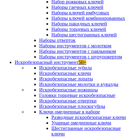
Набор рожковых ключей
Наборы гаечных ключей
Наборы ключей имбусовых
Наборы ключей комбинированных
Наборы накидных ключей
Наборы торцевых ключей
Наборы шестигранных ключей
Наборы отверток
Наборы инструментов с молотком
Наборы инструментов с паяльником
Наборы инструментов с шуруповертом
Искробезопасный инструмент
50+
Искробезопасные зубила
Искробезопасные ключи
Искробезопасные лопаты
Искробезопасные молотки и кувалды
Искробезопасные ножницы
Головки торцевые искробезопасные
Искробезопасные отвертки
Искробезопасные плоскогубцы
Ключи омедненные в наборе
Разводные искробезопасные ключи
Ударные омедненные ключи
Шестигранные искробезопасные
ключи