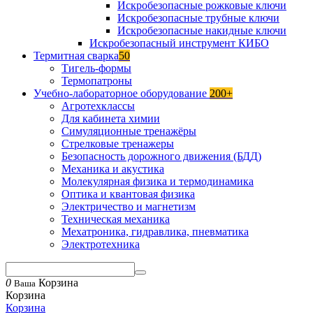
Искробезопасные рожковые ключи
Искробезопасные трубные ключи
Искробезопасные накидные ключи
Искробезопасный инструмент КИБО
Термитная сварка
50
Тигель-формы
Термопатроны
Учебно-лабораторное оборудование
200+
Агротехклассы
Для кабинета химии
Симуляционные тренажёры
Стрелковые тренажеры
Безопасность дорожного движения (БДД)
Механика и акустика
Молекулярная физика и термодинамика
Оптика и квантовая физика
Электричество и магнетизм
Техническая механика
Мехатроника, гидравлика, пневматика
Электротехника
0
Корзина
Ваша
Корзина
Корзина