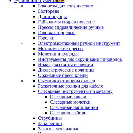
Ручной инструмент
900+
Бокорезы диэлектрические
Болторезы
Длинногубцы
Гайколомы гидравлические
Прессы гидравлические ручные
Головки торцевые
Горелки
Электромонтажный ручной инструмент
Механические прессы
Молотки и кувалды
Инструменты для скручивания проводов
Ножи для снятия изоляции
Диэлектрические ножницы
Обжимные пресс-клещи
Съемники стопорных колец
Раскаточные ролики для кабеля
Слесарные инструменты по металлу
Слесарные ключи
Слесарные молотки
Слесарные напильники
Слесарное зубило
Струбцины
Запальники
Зажимы монтажные